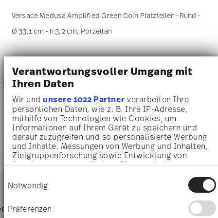
Versace Medusa Amplified Green Coin Platzteller - Rund -
Ø 33,1 cm - h 3,2 cm, Porzellan
Verantwortungsvoller Umgang mit
DETAILS
Ihren Daten
Versace
MA
ß
E
Medusa Amplified
Wir und
unsere 1022 Partner
verarbeiten Ihre
Green Coin
persönlichen Daten, wie z. B. Ihre IP-Adresse,
33,10 cm
PFLEGE- UND
mithilfe von Technologien wie Cookies, um
Porzellan
33,10 cm
Informationen auf Ihrem Gerät zu speichern und
SICHERHEITSINFORMATIONEN
Green Coin
33,10 cm
darauf zuzugreifen und so personalisierte Werbung
19335-403762-10263
3,20 cm
und Inhalte, Messungen von Werbung und Inhalten,
4012437385724
LIEFERUNG UND RÜCKSENDUNG
1,16 kg
Zielgruppenforschung sowie Entwicklung von
DE
34,00 cm
Angeboten zu ermöglichen. Sie entscheiden
2022
34,00 cm
darüber, wer Ihre Daten für welche Zwecke nutzt.
Services
Einwilligungsauswahl
Rund
Footer
Sie können Ihre Einwilligung jederzeit über die
2,80 cm
Notwendig
Assiette Coup
Cookie-Erklärung oder durch Klicken auf das
262 gr
Privacy Trigger Symbol ändern oder widerrufen
1,42 kg
Spülmaschinenfest
Lebensmittelkontakt sicher
Lieferzeiten & Versand
Präferenzen
rvice
Direkt vom Hersteller
Versand
3,2370 dm³