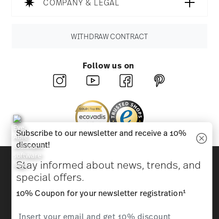
COMPANY & LEGAL
WITHDRAW CONTRACT
Follow us on
Subscribe to our newsletter and receive a 10%
discount!
Discover all our brands
Stay informed about news, trends, and
Beauty & functionality for your home
special offers.
1
10% Coupon for your newsletter registration
Homepage
General terms and conditions
Privacy
policy
Imprint
Change cookie consent