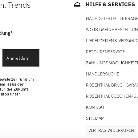
ätige Artikel. Sie können die Lieferzeiten in
en, Trends
HILFE & SERVICES
enservice
.
HÄUFIG GESTELLTE FRAG
WO IST MEINE BESTELLU
1
ldung
LIEFERZEITEN & VERSAND
RETOURENSERVICE
i
Anmelden
ZAHLUNGSMÖGLICHKEIT
HÄNDLERSUCHE
Newsletter rund um
dem Haus der
ROSENTHAL BRUCHGARA
für die Zukunft
nfos unter:
ROSENTHAL GESCHENKG
KONTAKT
SITEMAP
VERTRAG WIDERRUFEN