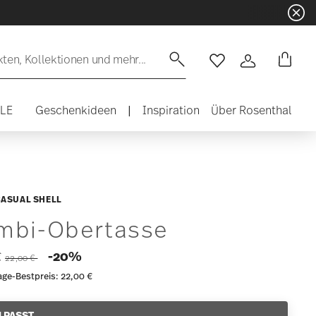
en, Kollektionen und mehr...
Wishlist
Anmelden
ALE
Geschenkideen
|
Inspiration
Über Rosenthal
CASUAL SHELL
mbi-Obertasse
Price reduced from
to
-20%
€
22,00 €
age-Bestpreis:
22,00 €
 PASST