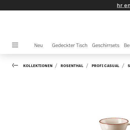
hlte Artikel und Kollektionen
-
Mehr entdeck
Neu
Gedeckter Tisch
Geschirrsets
Be
Menu
Go back
KOLLEKTIONEN
ROSENTHAL
PROFI CASUAL