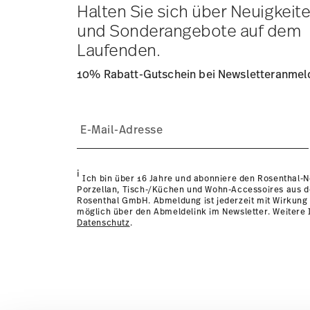
Lieferzeit innerhalb Deutschlands:
3-5 Werktage für vorr
Halten Sie sich über Neuigkeit
andere Länder
hier einsehen
.
und Sonderangebote auf dem
Retouren:
Für Retouren nutzen Sie bitte unseren
Retour
Laufenden.
10% Rabatt-Gutschein bei Newsletteranme
i
Ich bin über 16 Jahre und abonniere den Rosenthal-
Porzellan, Tisch-/Küchen und Wohn-Accessoires aus 
Rosenthal GmbH. Abmeldung ist jederzeit mit Wirkung 
möglich über den Abmeldelink im Newsletter. Weitere I
Datenschutz
.