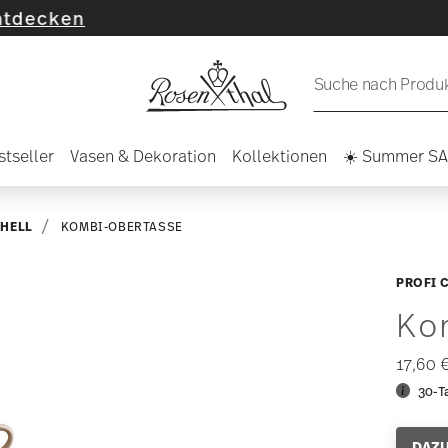
en
Suche nach Produkt
stseller
Vasen & Dekoration
Kollektionen
☀️ Summer S
SHELL
KOMBI-OBERTASSE
PROFI 
Ko
17,60 
30-T
DAZU