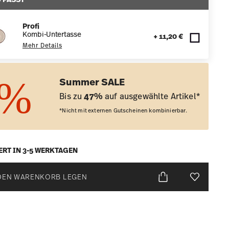
Profi
Kombi-Untertasse
+ 11,20 €
Mehr Details
Summer SALE
Bis zu
47%
auf ausgewählte Artikel*
*Nicht mit externen Gutscheinen kombinierbar.
ERT IN 3-5 WERKTAGEN
DEN WARENKORB LEGEN
Add To Wis