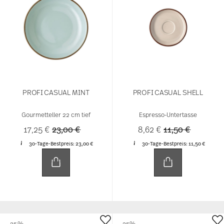
PROFI CASUAL MINT
PROFI CASUAL SHELL
Gourmetteller 22 cm tief
Espresso-Untertasse
Price reduced from
to
Price reduced f
to
17,25 €
23,00 €
8,62 €
11,50 €
30-Tage-Bestpreis:
23,00 €
30-Tage-Bestpreis:
11,50 €
-25%
-25%