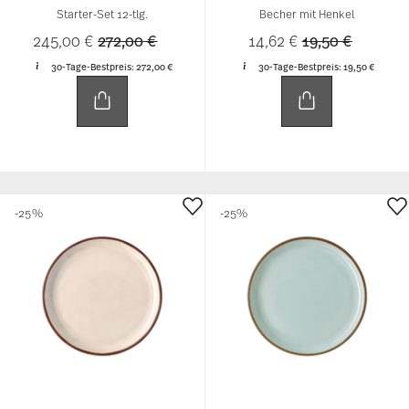
Starter-Set 12-tlg.
Becher mit Henkel
Price reduced from
to
Price reduced 
to
245,00 €
272,00 €
14,62 €
19,50 €
30-Tage-Bestpreis:
272,00 €
30-Tage-Bestpreis:
19,50 €
-25%
-25%