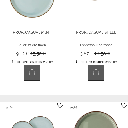
PROFI CASUAL MINT
PROFI CASUAL SHELL
Teller 27 cm flach
Espresso-Obertasse
Price reduced from
to
Price reduced 
to
19,12 €
25,50 €
13,87 €
18,50 €
30-Tage-Bestpreis:
25,50 €
30-Tage-Bestpreis:
18,50 €
-10%
-25%