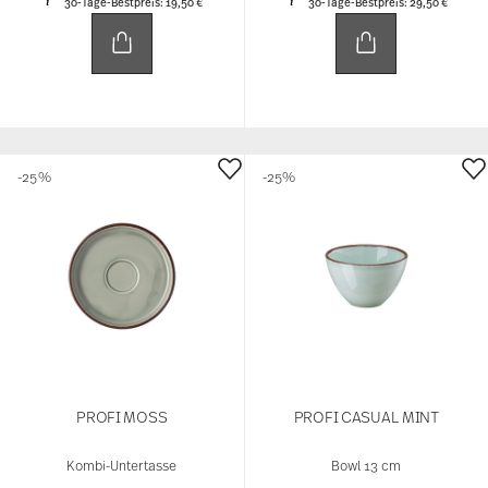
30-Tage-Bestpreis:
19,50 €
30-Tage-Bestpreis:
29,50 €
-25%
-25%
PROFI MOSS
PROFI CASUAL MINT
Kombi-Untertasse
Bowl 13 cm