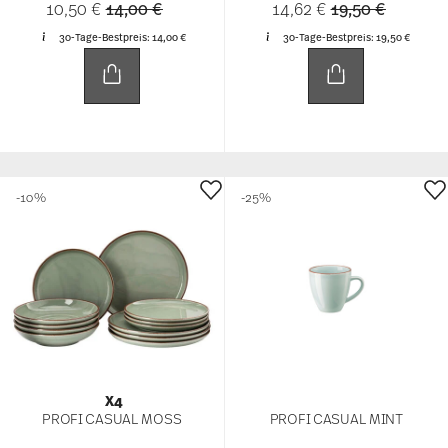
Price reduced from
to
Price reduced 
to
10,50 €
14,00 €
14,62 €
19,50 €
30-Tage-Bestpreis:
14,00 €
30-Tage-Bestpreis:
19,50 €
-10%
-25%
X4
PROFI CASUAL MOSS
PROFI CASUAL MINT