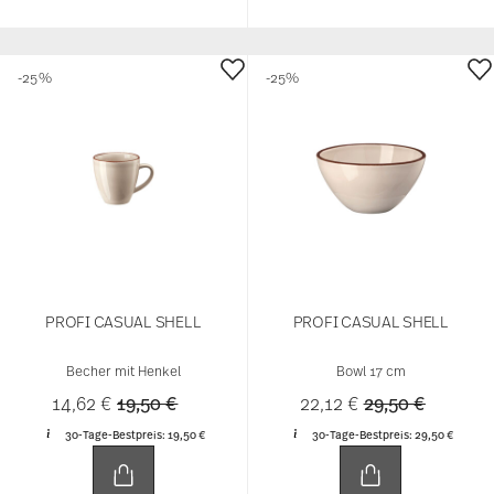
-25%
-25%
PROFI CASUAL SHELL
PROFI CASUAL SHELL
Becher mit Henkel
Bowl 17 cm
Price reduced from
to
Price reduced 
to
14,62 €
19,50 €
22,12 €
29,50 €
30-Tage-Bestpreis:
19,50 €
30-Tage-Bestpreis:
29,50 €