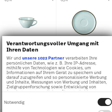
Verantwortungsvoller Umgang mit
Ihren Daten
PROFI CASUAL MINT
PROFI CASUAL MINT
Wir und
unsere 1022 Partner
verarbeiten Ihre
persönlichen Daten, wie z. B. Ihre IP-Adresse,
Kombi-Obertasse
Kombi-Untertasse
mithilfe von Technologien wie Cookies, um
Informationen auf Ihrem Gerät zu speichern und
Price reduced from
to
Price reduced 
to
16,50 €
22,00 €
10,50 €
14,00 €
darauf zuzugreifen und so personalisierte Werbung
30-Tage-Bestpreis:
22,00 €
30-Tage-Bestpreis:
14,00 €
und Inhalte, Messungen von Werbung und Inhalten,
Zielgruppenforschung sowie Entwicklung von
Angeboten zu ermöglichen. Sie entscheiden
darüber, wer Ihre Daten für welche Zwecke nutzt.
Einwilligungsauswahl
Sie können Ihre Einwilligung jederzeit über die
Notwendig
Cookie-Erklärung oder durch Klicken auf das
Privacy Trigger Symbol ändern oder widerrufen