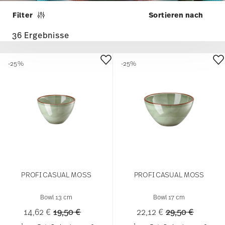
Filter
36 Ergebnisse
-25%
-25%
PROFI CASUAL MOSS
PROFI CASUAL MOSS
Bowl 13 cm
Bowl 17 cm
Price reduced from
to
Price reduced 
to
14,62 €
19,50 €
22,12 €
29,50 €