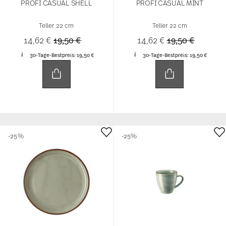
PROFI CASUAL SHELL
PROFI CASUAL MINT
Teller 22 cm
Teller 22 cm
Price reduced from
to
Price reduced 
to
14,62 €
19,50 €
14,62 €
19,50 €
30-Tage-Bestpreis:
19,50 €
30-Tage-Bestpreis:
19,50 €
-25%
-25%