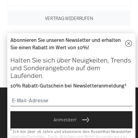
VERTRAG WIDERRUFEN
Folgen Sie uns auf
Abonnieren Sie unseren Newsletter und erhalten
Sie einen Rabatt im Wert von 10%!
Halten Sie sich über Neuigkeiten, Trends
und Sonderangebote auf dem
Laufenden.
1
10% Rabatt-Gutschein bei Newsletteranmeldung
Entdecken Sie unsere Marken
Design & Funktionalität für Ihr Zuhause
Homepage
AGB
Datenschutzhinweise
Impressum
i
Anmelden
Cookie-Einwilligung ändern
i
Ich bin über 16 Jahre und abonniere den Rosenthal-Newsletter
*
Alle Preise inkl. MwSt. und
zzgl. Versandkosten.
rund um Porzellan, Tisch-/Küchen und Wohn-Accessoires aus