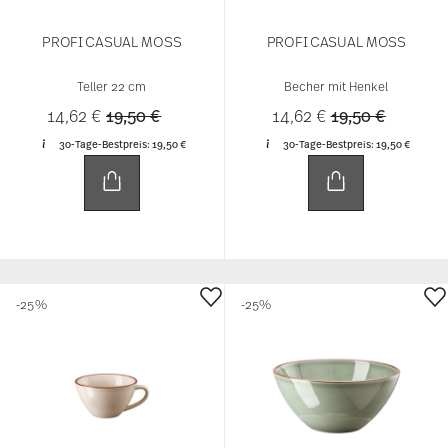
PROFI CASUAL MOSS
PROFI CASUAL MOSS
Teller 22 cm
Becher mit Henkel
Price reduced from
to
Price reduced 
to
14,62 €
19,50 €
14,62 €
19,50 €
30-Tage-Bestpreis:
19,50 €
30-Tage-Bestpreis:
19,50 €
-25%
-25%