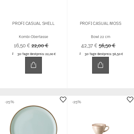
PROFI CASUAL SHELL
PROFI CASUAL MOSS
Kombi-Obertasse
Bowl 22 cm
Price reduced from
to
Price reduced 
to
16,50 €
22,00 €
42,37 €
56,50 €
30-Tage-Bestpreis:
22,00 €
30-Tage-Bestpreis:
56,50 €
-25%
-25%