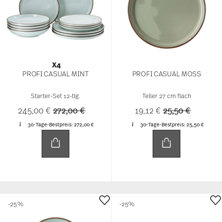
X4
PROFI CASUAL MINT
PROFI CASUAL MOSS
Starter-Set 12-tlg.
Teller 27 cm flach
Price reduced from
to
Price reduced 
to
245,00 €
272,00 €
19,12 €
25,50 €
30-Tage-Bestpreis:
272,00 €
30-Tage-Bestpreis:
25,50 €
-25%
-25%