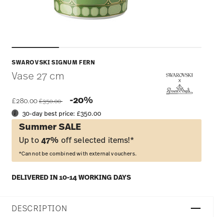
SWAROVSKI SIGNUM FERN
Vase 27 cm
Price reduced from
to
-20%
£280.00
£350.00
30-day best price:
£350.00
Summer SALE
Up to
47%
off selected items!*
*Cannot be combined with external vouchers.
DELIVERED IN 10-14 WORKING DAYS
DESCRIPTION