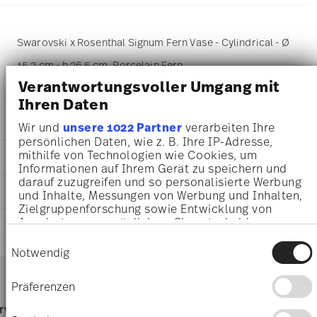
Swarovski x Rosenthal Signum Fern Vase - Cylindrical - Ø
15,2 cm - h 26,5 cm, Porcelain Fern
Verantwortungsvoller Umgang mit
Ihren Daten
DETAILS
Wir und
unsere 1022 Partner
verarbeiten Ihre
persönlichen Daten, wie z. B. Ihre IP-Adresse,
Swarovski x Rosenthal
mithilfe von Technologien wie Cookies, um
DIMENSIONS
Swarovski SIGNUM
Informationen auf Ihrem Gerät zu speichern und
Fern
darauf zuzugreifen und so personalisierte Werbung
15,20 cm
CARE AND SAFETY INFORMATION
Porcelain
und Inhalte, Messungen von Werbung und Inhalten,
15,20 cm
Fern
Zielgruppenforschung sowie Entwicklung von
12,80 cm
Angeboten zu ermöglichen. Sie entscheiden
10570-426349-26027
SHIPPING AND RETURNS
26,50 cm
darüber, wer Ihre Daten für welche Zwecke nutzt.
9009656355510
Einwilligungsauswahl
1,38 kg
Sie können Ihre Einwilligung jederzeit über die
DE
Notwendig
27,00 cm
Services
Cookie-Erklärung oder durch Klicken auf das
2022
Footer
34,10 cm
Privacy Trigger Symbol ändern oder widerrufen
Cylindrical
Präferenzen
20,00 cm
shipping
1,03 kg
Wenn Sie es erlauben, würden wir auch gerne:
Hand Wash Only
page
rvice
Directly from
Free 
2,40 kg