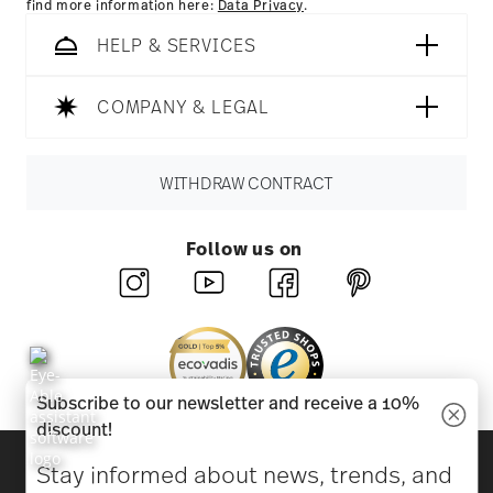
find more information here:
Data Privacy
.
HELP & SERVICES
COMPANY & LEGAL
WITHDRAW CONTRACT
Follow us on
Subscribe to our newsletter and receive a 10%
discount!
Discover all our brands
Stay informed about news, trends, and
Beauty & functionality for your home