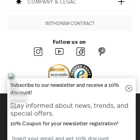
COMPANY & LEGAL
WITHDRAW CONTRACT
Follow us on
Subscribe to our newsletter and receive a 10%
discount!
Discover all our brands
Stay informed about news, trends, and
Beauty & functionality for your home
special offers.
1
10% Coupon for your newsletter registration
Homepage
General terms and conditions
Privacy
policy
Imprint
Change cookie consent