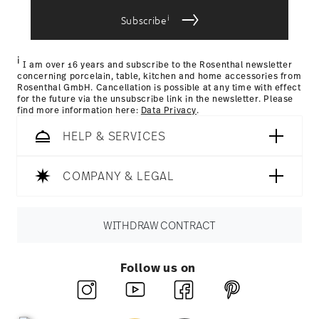
bereitgestellt haben oder die sie im Rahmen Ihrer
Nutzung der Dienste gesammelt haben.
i
Subscribe
i
I am over 16 years and subscribe to the Rosenthal newsletter
concerning porcelain, table, kitchen and home accessories from
Rosenthal GmbH. Cancellation is possible at any time with effect
for the future via the unsubscribe link in the newsletter. Please
find more information here:
Data Privacy
.
HELP & SERVICES
COMPANY & LEGAL
WITHDRAW CONTRACT
Follow us on