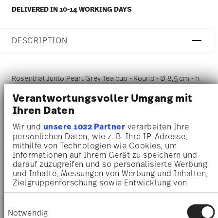
DELIVERED IN 10-14 WORKING DAYS
DESCRIPTION
Rosenthal Junto Pearl Grey Tea cup - Round - Ø 8,5 cm - h
6,0 cm - 0,240 l, Porcelain Pearl Grey
Verantwortungsvoller Umgang mit
Ihren Daten
Wir und
unsere 1022 Partner
verarbeiten Ihre
DETAILS
persönlichen Daten, wie z. B. Ihre IP-Adresse,
mithilfe von Technologien wie Cookies, um
Rosenthal
Informationen auf Ihrem Gerät zu speichern und
DIMENSIONS
Junto
darauf zuzugreifen und so personalisierte Werbung
Pearl Grey
und Inhalte, Messungen von Werbung und Inhalten,
8,50 cm
AWARD WINNER
Porcelain
Zielgruppenforschung sowie Entwicklung von
11,60 cm
Angeboten zu ermöglichen. Sie entscheiden
Pearl Grey
9,00 cm
darüber, wer Ihre Daten für welche Zwecke nutzt.
10540-405201-14642
Einwilligungsauswahl
CARE AND SAFETY INFORMATION
6,00 cm
Sie können Ihre Einwilligung jederzeit über die
4012438522616
Notwendig
0.24 l