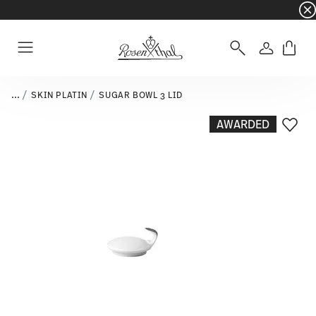
☀️ Summer SALE – Save even more: an extra 5%
Login
Menu
...
SKIN PLATIN
SUGAR BOWL 3 LID
AWARDED
Add T