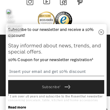
Subscribe to our newsletter and receive a 10%
discount!
Discover all our brands
Stay informed about news, trends, and
Beauty & functionality for your home
special offers.
1
Homepage
General terms and conditions
Privacy
10% Coupon for your newsletter registration
policy
Imprint
Change cookie consent
*
All prices incl. VAT and plus
shipping costs.
1
The code can be entered directly during the order process. The
i
Subscribe
voucher can not be combined with other vouchers or discounts. It is
not billable by hindsight. No cash, balance expires.
i
© 2025 Rosenthal GmbH. All rights reserved
nk
With a history that began in
I am over 16 years and subscribe to the Rosenthal newsletter
2.3.8
concerning porcelain, table, kitchen and home accessories
1814 in Bavaria,
1
from Rosenthal GmbH. Cancellation is possible at any time with
Add To Cart
Read more
ge
Hutschenreuther is a classic
effect for the future via the unsubscribe link in the newsletter.