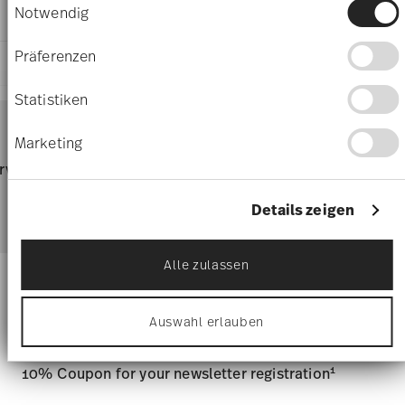
Sie können Ihre Einwilligung jederzeit über die
Notwendig
11280-403239-14332
CARE AND SAFETY INFORMATION
3,70 cm
Cookie-Erklärung oder durch Klicken auf das
4012434664150
48 gr
Privacy Trigger Symbol ändern oder widerrufen
DE
Präferenzen
0,00 cm
SHIPPING AND RETURNS
2010
Wenn Sie es erlauben, würden wir auch gerne:
30 gr
Ständige Sammlung Centre Georges
Round
78 gr
Informationen über Ihre geografische Lage
Statistiken
Pompidou 1992
Services
erfassen, welche bis auf einige Meter genau
0,4940 dm³
Footer
Year: 1992
sein können
Issued by: Centre Georges Pompidou | Paris |
Marketing
shipping
Ihr Gerät durch aktives Scannen nach
Frankreich
Dishwasher Suitable
Food contact safe
bestimmten Merkmalen (Fingerprinting)
page
rvice
Directly from
Free 
identifizieren
manufacturer
order
Erfahren Sie mehr darüber, wie Ihre persönlichen
Free delivery from £135:
Delivery to the United Kingdom is
Details zeigen
(minimu
Daten verarbeitet werden, und legen Sie Ihre
free of charge for orders over £135 (minimum order value).
Präferenzen im
Abschnitt Einzelheiten
fest.
Tracking:
You will receive a tracking code by e-mail as soon
as your parcel is dispatched.
Alle zulassen
Dineus 2019
Wir verwenden Cookies, um Inhalte und Anzeigen
Delivery times to the UK:
10-14 working days for items in
Year: 2019
zu personalisieren, Funktionen für soziale Medien
Stay informed about news, trends,
stock. You can view delivery times to other countries
here
.
anbieten zu können und die Zugriffe auf unsere
Issued by: Callway Verlag | München | Germany
Returns:
For returns, please use our
returns service
.
Auswahl erlauben
and special offers.
Website zu analysieren. Außerdem geben wir
Informationen zu Ihrer Verwendung unserer
Website an unsere Partner für soziale Medien,
1
10% Coupon for your newsletter registration
Werbung und Analysen weiter. Unsere Partner
führen diese Informationen möglicherweise mit