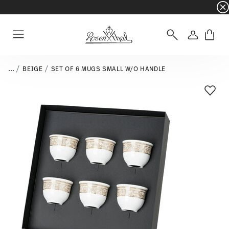
☀️ Summer SALE on selected items and collec
Login
Menu
...
BEIGE
SET OF 6 MUGS SMALL W/O HANDLE
Add T