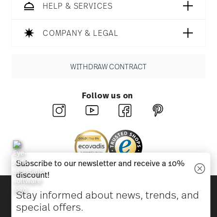
HELP & SERVICES
COMPANY & LEGAL
WITHDRAW CONTRACT
Follow us on
Subscribe to our newsletter and receive a 10%
discount!
Discover all our brands
Stay informed about news, trends, and
Beauty & functionality for your home
special offers.