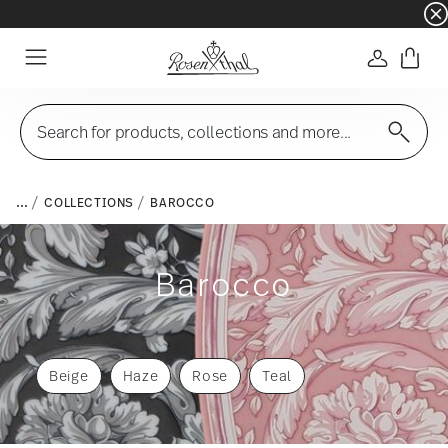
☀️ Summer SALE on selected items and collec
Login
Menu
Search for products, collections and more...
...
COLLECTIONS
BAROCCO
Barocco
Beige
Haze
Rose
Teal