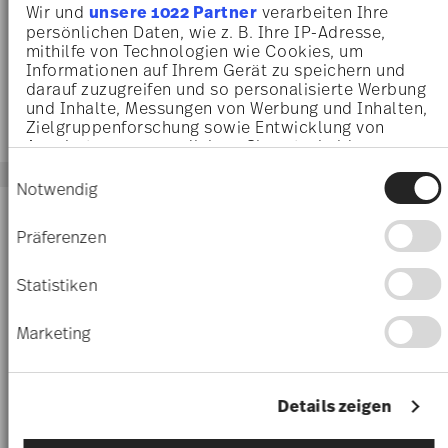
Wir und
unsere 1022 Partner
verarbeiten Ihre
Mug with handle
Box small
persönlichen Daten, wie z. B. Ihre IP-Adresse,
£136.25
£142.00
mithilfe von Technologien wie Cookies, um
Informationen auf Ihrem Gerät zu speichern und
darauf zuzugreifen und so personalisierte Werbung
und Inhalte, Messungen von Werbung und Inhalten,
Zielgruppenforschung sowie Entwicklung von
Angeboten zu ermöglichen. Sie entscheiden
darüber, wer Ihre Daten für welche Zwecke nutzt.
Einwilligungsauswahl
Sie können Ihre Einwilligung jederzeit über die
Notwendig
Cookie-Erklärung oder durch Klicken auf das
Privacy Trigger Symbol ändern oder widerrufen
Präferenzen
Wenn Sie es erlauben, würden wir auch gerne:
Informationen über Ihre geografische Lage
Statistiken
erfassen, welche bis auf einige Meter genau
sein können
Marketing
Ihr Gerät durch aktives Scannen nach
bestimmten Merkmalen (Fingerprinting)
identifizieren
Erfahren Sie mehr darüber, wie Ihre persönlichen
Details zeigen
Daten verarbeitet werden, und legen Sie Ihre
BAROCCO HAZE
BAROCCO TEAL
Präferenzen im
Abschnitt Einzelheiten
fest.