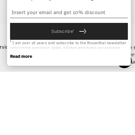
Services
Footer
i
Subscribe
i
I am over 16 years and subscribe to the Rosenthal newsletter
rvice
Directly from
Free 
concerning porcelain, table, kitchen and home accessories
from Rosenthal GmbH. Cancellation is possible at any time with
manufacturer
order
Read more
effect for the future via the unsubscribe link in the newsletter.
(minimu
Please find more information here:
Data Privacy
.
Stay informed about news, trends,
and special offers.
Choose your size
Choose your size
1
10% Coupon for your newsletter registration