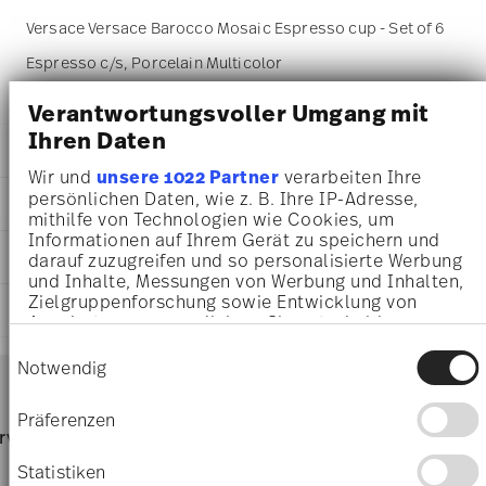
Versace Versace Barocco Mosaic Espresso cup - Set of 6
Espresso c/s, Porcelain Multicolor
Verantwortungsvoller Umgang mit
Ihren Daten
DETAILS
Wir und
unsere 1022 Partner
verarbeiten Ihre
Versace
persönlichen Daten, wie z. B. Ihre IP-Adresse,
DIMENSIONS
Barocco Mosaic
mithilfe von Technologien wie Cookies, um
Barocco Mosaic
Informationen auf Ihrem Gerät zu speichern und
37,10 cm
CARE AND SAFETY INFORMATION
Porcelain
darauf zuzugreifen und so personalisierte Werbung
37,10 cm
und Inhalte, Messungen von Werbung und Inhalten,
19335-403728-28336
12,30 cm
Zielgruppenforschung sowie Entwicklung von
4012437381566
SHIPPING AND RETURNS
0.10 l
Angeboten zu ermöglichen. Sie entscheiden
DE
1,07 kg
darüber, wer Ihre Daten für welche Zwecke nutzt.
2021
Einwilligungsauswahl
37,10 cm
Sie können Ihre Einwilligung jederzeit über die
Services
Notwendig
12
Footer
37,10 cm
Cookie-Erklärung oder durch Klicken auf das
6
12,30 cm
Privacy Trigger Symbol ändern oder widerrufen
shipping
6x Espresso Saucer, 6x Espresso Cup
Präferenzen
952 gr
Dishwasher Safe
Food contact safe
page
rvice
Directly from
Free 
Wenn Sie es erlauben, würden wir auch gerne:
2,03 kg
Espresso Saucer|Versace|Barocco Mosaic|19335-403728-
manufacturer
order
Informationen über Ihre geografische Lage
16,9300 dm³
Statistiken
Free delivery from £135:
Delivery to the United Kingdom is
14716