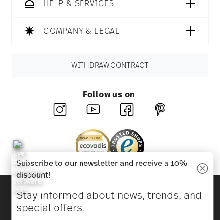
HELP & SERVICES
COMPANY & LEGAL
WITHDRAW CONTRACT
Follow us on
Subscribe to our newsletter and receive a 10%
discount!
Discover all our brands
Stay informed about news, trends, and
Beauty & functionality for your home
special offers.