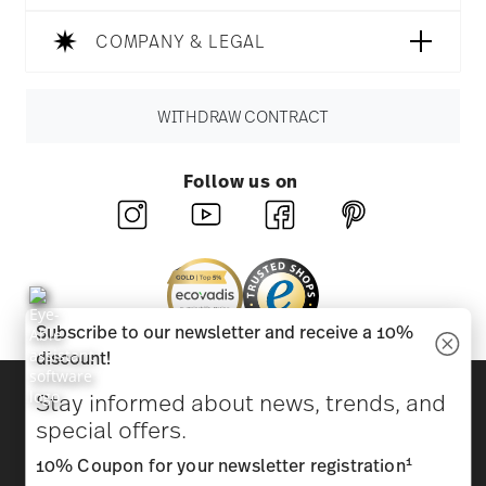
COMPANY & LEGAL
WITHDRAW CONTRACT
Follow us on
Subscribe to our newsletter and receive a 10%
discount!
Discover all our brands
Stay informed about news, trends, and
Beauty & functionality for your home
special offers.
1
10% Coupon for your newsletter registration
Homepage
General terms and conditions
Privacy