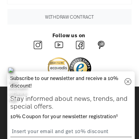
WITHDRAW CONTRACT
Follow us on
Subscribe to our newsletter and receive a 10%
discount!
Discover all our brands
Stay informed about news, trends, and
Beauty & functionality for your home
special offers.
1
10% Coupon for your newsletter registration
Homepage
General terms and conditions
Privacy
policy
Imprint
Change cookie consent