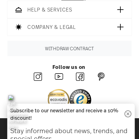
HELP & SERVICES
COMPANY & LEGAL
WITHDRAW CONTRACT
Follow us on
Subscribe to our newsletter and receive a 10%
discount!
Discover all our brands
Stay informed about news, trends, and
Beauty & functionality for your home
special offers.