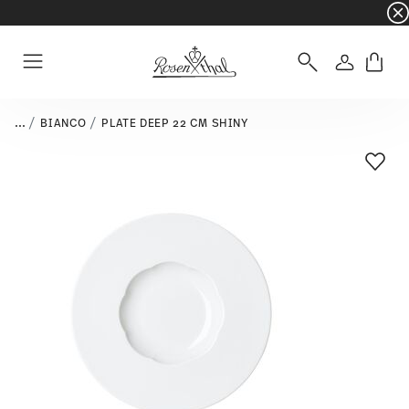
☀️ Summer SALE – Save even more: an extra 5%
Login
Menu
...
BIANCO
PLATE DEEP 22 CM SHINY
Add T