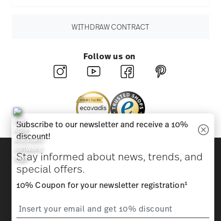
WITHDRAW CONTRACT
Follow us on
Subscribe to our newsletter and receive a 10%
discount!
Discover all our brands
Stay informed about news, trends, and
Beauty & functionality for your home
special offers.
1
10% Coupon for your newsletter registration
Homepage
General terms and conditions
Privacy
policy
Imprint
Change cookie consent