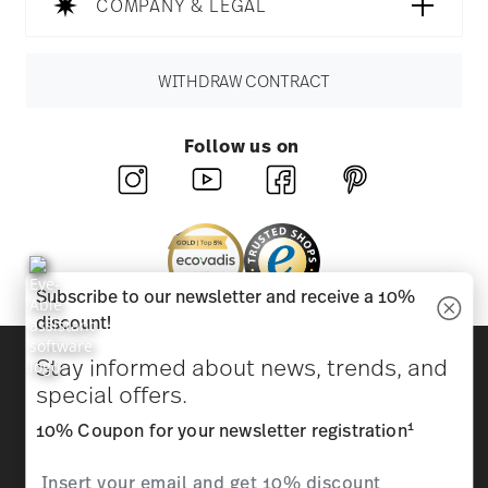
COMPANY & LEGAL
WITHDRAW CONTRACT
Follow us on
Subscribe to our newsletter and receive a 10%
discount!
Discover all our brands
Stay informed about news, trends, and
Beauty & functionality for your home
special offers.
1
10% Coupon for your newsletter registration
Homepage
General terms and conditions
Privacy
policy
Imprint
Change cookie consent