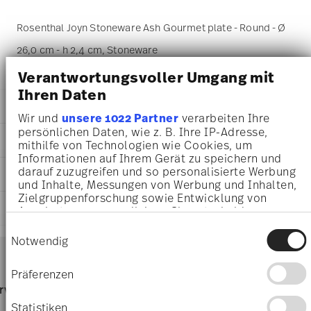
Rosenthal Joyn Stoneware Ash Gourmet plate - Round - Ø
26,0 cm - h 2,4 cm, Stoneware
Verantwortungsvoller Umgang mit
Ihren Daten
DETAILS
Wir und
unsere 1022 Partner
verarbeiten Ihre
Rosenthal
persönlichen Daten, wie z. B. Ihre IP-Adresse,
DIMENSIONS
mithilfe von Technologien wie Cookies, um
Joyn
Informationen auf Ihrem Gerät zu speichern und
Ash
26,00 cm
darauf zuzugreifen und so personalisierte Werbung
CARE AND SAFETY INFORMATION
Stoneware
26,00 cm
und Inhalte, Messungen von Werbung und Inhalten,
Ash
26,00 cm
Zielgruppenforschung sowie Entwicklung von
24120-405301-60976
SHIPPING AND RETURNS
2,40 cm
Angeboten zu ermöglichen. Sie entscheiden
4012438573779
604 gr
darüber, wer Ihre Daten für welche Zwecke nutzt.
Einwilligungsauswahl
CN
Sie können Ihre Einwilligung jederzeit über die
101 gr
Notwendig
Services
2024
Footer
Cookie-Erklärung oder durch Klicken auf das
705 gr
Round
Privacy Trigger Symbol ändern oder widerrufen
1,7020 dm³
shipping
Präferenzen
Dishwasher Safe
Microwave safe
page
rvice
Directly from
Wenn Sie es erlauben, würden wir auch gerne:
Free 
Informationen über Ihre geografische Lage
manufacturer
order
Statistiken