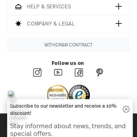
HELP & SERVICES
COMPANY & LEGAL
WITHDRAW CONTRACT
Follow us on
Subscribe to our newsletter and receive a 10%
discount!
Discover all our brands
Stay informed about news, trends, and
Beauty & functionality for your home
special offers.