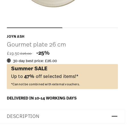
JOYN ASH
Gourmet plate 26 cm
Price reduced from
to
-25%
£19.50
£26.00
30-day best price:
£26.00
Summer SALE
Up to
47%
off selected items!*
*Cannot be combined with external vouchers.
DELIVERED IN 10-14 WORKING DAYS
DESCRIPTION