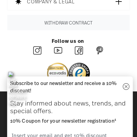
COMPANY & LEGAL
WITHDRAW CONTRACT
Follow us on
Subscribe to our newsletter and receive a 10%
discount!
Discover all our brands
Stay informed about news, trends, and
Beauty & functionality for your home
special offers.
1
10% Coupon for your newsletter registration
Homepage
General terms and conditions
Privacy
policy
Imprint
Change cookie consent