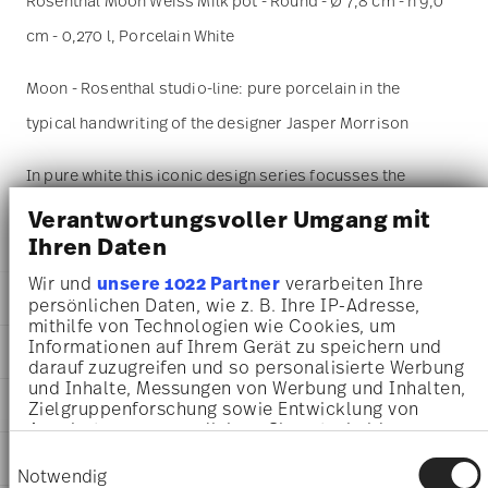
Rosenthal Moon Weiss Milk pot - Round - Ø 7,8 cm - h 9,0
cm - 0,270 l, Porcelain White
Moon - Rosenthal studio-line: pure porcelain in the
typical handwriting of the designer Jasper Morrison
In pure white this iconic design series focusses the
shape at its best.
Verantwortungsvoller Umgang mit
Ihren Daten
Wir und
unsere 1022 Partner
verarbeiten Ihre
DETAILS
persönlichen Daten, wie z. B. Ihre IP-Adresse,
mithilfe von Technologien wie Cookies, um
Rosenthal
Informationen auf Ihrem Gerät zu speichern und
DIMENSIONS
Moon
darauf zuzugreifen und so personalisierte Werbung
White
und Inhalte, Messungen von Werbung und Inhalten,
7,80 cm
AWARD WINNER
Porcelain
Zielgruppenforschung sowie Entwicklung von
7,80 cm
Angeboten zu ermöglichen. Sie entscheiden
White
7,30 cm
darüber, wer Ihre Daten für welche Zwecke nutzt.
19600-800001-14430
Einwilligungsauswahl
CARE AND SAFETY INFORMATION
9,00 cm
Sie können Ihre Einwilligung jederzeit über die
4012434355553
Notwendig
0.27 l