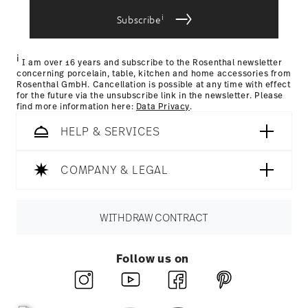
bereitgestellt haben oder die sie im Rahmen Ihrer
Year: 1998
Nutzung der Dienste gesammelt haben.
i
Subscribe
Issued by: Design Center Baden-Württemberg |
Stuttgart | Germany
i
I am over 16 years and subscribe to the Rosenthal newsletter
concerning porcelain, table, kitchen and home accessories from
Rosenthal GmbH. Cancellation is possible at any time with effect
for the future via the unsubscribe link in the newsletter. Please
find more information here:
Data Privacy
.
HELP & SERVICES
COMPANY & LEGAL
WITHDRAW CONTRACT
Follow us on