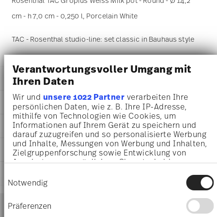
Rosenthal TAC Gropius Weiss Milk pot - Round - Ø 14,2
cm - h 7,0 cm - 0,250 l, Porcelain White
TAC - Rosenthal studio-line: set classic in Bauhaus style
Verantwortungsvoller Umgang mit
DETAILS
Ihren Daten
Rosenthal
Wir und
unsere 1022 Partner
verarbeiten Ihre
DIMENSIONS
TAC
persönlichen Daten, wie z. B. Ihre IP-Adresse,
mithilfe von Technologien wie Cookies, um
White
14,20 cm
Informationen auf Ihrem Gerät zu speichern und
AWARD WINNER
Porcelain
14,20 cm
darauf zuzugreifen und so personalisierte Werbung
White
10,30 cm
und Inhalte, Messungen von Werbung und Inhalten,
11280-800001-14430
CARE AND SAFETY INFORMATION
7,00 cm
Zielgruppenforschung sowie Entwicklung von
4012434046086
0.25 l
Angeboten zu ermöglichen. Sie entscheiden
DE
190 gr
darüber, wer Ihre Daten für welche Zwecke nutzt.
SHIPPING AND RETURNS
Einwilligungsauswahl
1969
Sie können Ihre Einwilligung jederzeit über die
0,00 cm
Ständige Sammlung Centre Georges
Notwendig
Round
Cookie-Erklärung oder durch Klicken auf das
50 gr
Pompidou 1992
Services
Privacy Trigger Symbol ändern oder widerrufen
240 gr
Footer
Year: 1992
Präferenzen
1,0470 dm³
Issued by: Centre Georges Pompidou | Paris |
shipping
Wenn Sie es erlauben, würden wir auch gerne: