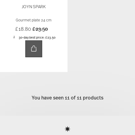
JOYN SPARK
Gourmet plate 24 cm
Price reduced from
to
£18.80
£23.50
30-day best price:
£23.50
You have seen 11 of 11 products
Services
Footer