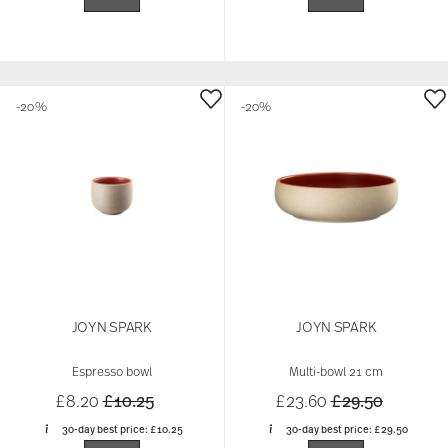
-20%
-20%
JOYN SPARK
JOYN SPARK
Espresso bowl
Multi-bowl 21 cm
Price reduced from
to
Price reduced 
to
£8.20
£10.25
£23.60
£29.50
30-day best price:
£10.25
30-day best price:
£29.50