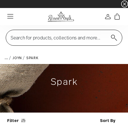
☀️ Summer SALE on selected items and collec
Login
Menu
Search for products, collections and more...
...
JOYN
SPARK
Spark
Filter