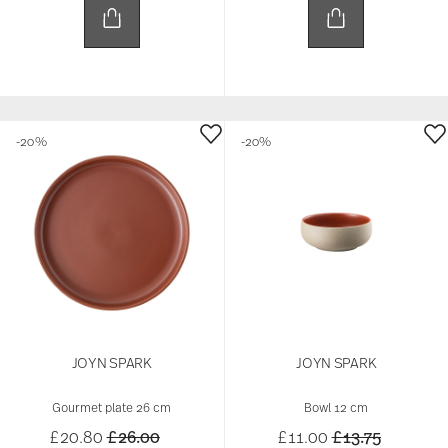
-20%
-20%
JOYN SPARK
JOYN SPARK
Gourmet plate 26 cm
Bowl 12 cm
Price reduced from
to
Price reduced 
to
£20.80
£26.00
£11.00
£13.75