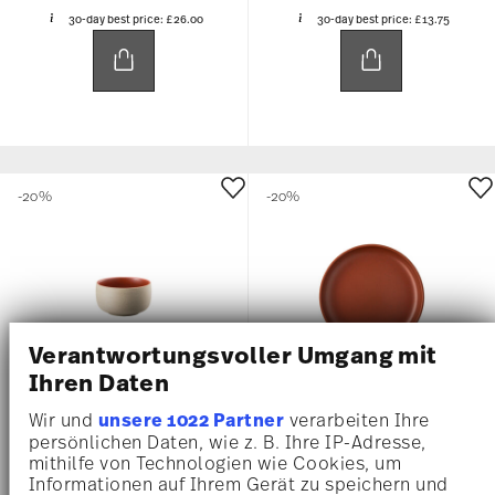
30-day best price:
£26.00
30-day best price:
£13.75
-20%
-20%
Verantwortungsvoller Umgang mit
Ihren Daten
Wir und
unsere 1022 Partner
verarbeiten Ihre
JOYN SPARK
JOYN SPARK
persönlichen Daten, wie z. B. Ihre IP-Adresse,
mithilfe von Technologien wie Cookies, um
Informationen auf Ihrem Gerät zu speichern und
Dip bowl
Plate 16 cm flat