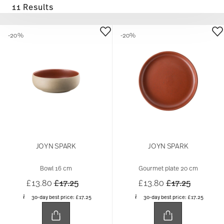
11 Results
-20%
-20%
JOYN SPARK
JOYN SPARK
Bowl 16 cm
Gourmet plate 20 cm
Price reduced from
to
Price reduced 
to
£13.80
£17.25
£13.80
£17.25
30-day best price:
£17.25
30-day best price:
£17.25