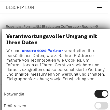
DESCRIPTION
Rosenthal Form 1382 Blaublüten Coffee cup - Round - Ø
7,1 cm - h 6,7 cm - 0,180 l, Porcelain Blue
Verantwortungsvoller Umgang mit
Ihren Daten
Wir und
unsere 1022 Partner
verarbeiten Ihre
DETAILS
persönlichen Daten, wie z. B. Ihre IP-Adresse,
mithilfe von Technologien wie Cookies, um
Rosenthal
Informationen auf Ihrem Gerät zu speichern und
DIMENSIONS
Form 1382
darauf zuzugreifen und so personalisierte Werbung
Blaublüten
und Inhalte, Messungen von Werbung und Inhalten,
7,10 cm
CARE AND SAFETY INFORMATION
Porcelain
Zielgruppenforschung sowie Entwicklung von
10,10 cm
Angeboten zu ermöglichen. Sie entscheiden
Blaublüten
7,80 cm
darüber, wer Ihre Daten für welche Zwecke nutzt.
41382-607671-14742
Einwilligungsauswahl
SHIPPING AND RETURNS
6,70 cm
Sie können Ihre Einwilligung jederzeit über die
Notwendig
4011707059389
0.18 l
Cookie-Erklärung oder durch Klicken auf das
DE
105 gr
Privacy Trigger Symbol ändern oder widerrufen
Services
1935
Footer
Präferenzen
0,00 cm
Round