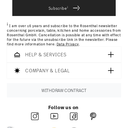
bereitgestellt haben oder die sie im Rahmen Ihrer
Nutzung der Dienste gesammelt haben.
i
Subscribe
i
I am over 16 years and subscribe to the Rosenthal newsletter
concerning porcelain, table, kitchen and home accessories from
Rosenthal GmbH. Cancellation is possible at any time with effect
for the future via the unsubscribe link in the newsletter. Please
find more information here:
Data Privacy
.
HELP & SERVICES
COMPANY & LEGAL
WITHDRAW CONTRACT
Follow us on