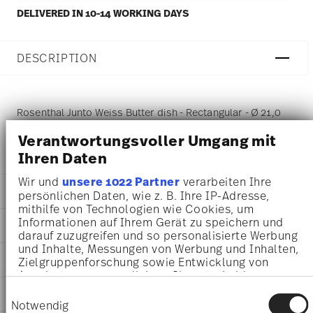
DELIVERED IN 10-14 WORKING DAYS
DESCRIPTION
Rosenthal Junto Weiss Butter dish - Rectangular - Ø 21,0
cm - h 5,8 cm, Porcelain White
Verantwortungsvoller Umgang mit
Ihren Daten
Wir und
unsere 1022 Partner
verarbeiten Ihre
DETAILS
persönlichen Daten, wie z. B. Ihre IP-Adresse,
mithilfe von Technologien wie Cookies, um
Rosenthal
Informationen auf Ihrem Gerät zu speichern und
DIMENSIONS
Junto
darauf zuzugreifen und so personalisierte Werbung
White
und Inhalte, Messungen von Werbung und Inhalten,
21,00 cm
AWARD WINNER
Porcelain
Zielgruppenforschung sowie Entwicklung von
21,00 cm
Angeboten zu ermöglichen. Sie entscheiden
White
14,00 cm
darüber, wer Ihre Daten für welche Zwecke nutzt.
10540-800001-15169
Einwilligungsauswahl
CARE AND SAFETY INFORMATION
5,80 cm
Sie können Ihre Einwilligung jederzeit über die
4012438558585
Notwendig
710 gr