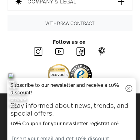
COMPANY & LEGAL
WITHDRAW CONTRACT
Follow us on
Subscribe to our newsletter and receive a 10%
discount!
Discover all our brands
Stay informed about news, trends, and
Beauty & functionality for your home
special offers.
1
10% Coupon for your newsletter registration
Homepage
General terms and conditions
Privacy
policy
Imprint
Change cookie consent