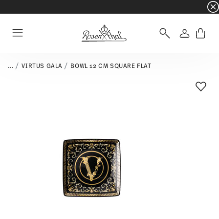
☀️ Summer SALE – Save even more: an extra 5%
Login
Menu
...
VIRTUS GALA
BOWL 12 CM SQUARE FLAT
Add T