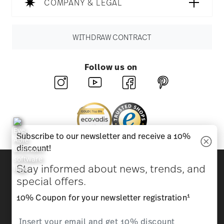
COMPANY & LEGAL
WITHDRAW CONTRACT
Follow us on
Subscribe to our newsletter and receive a 10%
discount!
Discover all our brands
Stay informed about news, trends, and
Beauty & functionality for your home
special offers.
1
10% Coupon for your newsletter registration
Homepage
General terms and conditions
Privacy
policy
Imprint
Change cookie consent