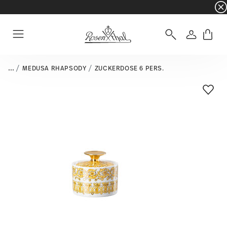
☀️ Summer SALE – noch mehr sparen: zusätzli
Anmelde
Menu
...
MEDUSA RHAPSODY
ZUCKERDOSE 6 PERS.
Add T