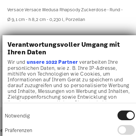
Versace Versace Medusa Rhapsody Zuckerdose - Rund -
Ø 9,1 cm - h 8,2 cm - 0,230 l, Porzellan
Verantwortungsvoller Umgang mit
DETAILS
Ihren Daten
Versace
MA
ß
E
Medusa Rhapsody
Wir und
unsere 1022 Partner
verarbeiten Ihre
Medusa Rhapsody
persönlichen Daten, wie z. B. Ihre IP-Adresse,
9,10 cm
PFLEGE- UND
mithilfe von Technologien wie Cookies, um
Porzellan
9,10 cm
Informationen auf Ihrem Gerät zu speichern und
SICHERHEITSINFORMATIONEN
19335-403670-14330
9,10 cm
darauf zuzugreifen und so personalisierte Werbung
4012437372779
8,20 cm
und Inhalte, Messungen von Werbung und Inhalten,
DE
LIEFERUNG UND RÜCKSENDUNG
0.23 l
Zielgruppenforschung sowie Entwicklung von
2019
260 gr
Angeboten zu ermöglichen. Sie entscheiden
Rund
14,20 cm
darüber, wer Ihre Daten für welche Zwecke nutzt.
Services
Einwilligungsauswahl
Footer
Sie können Ihre Einwilligung jederzeit über die
14,20 cm
Notwendig
Cookie-Erklärung oder durch Klicken auf das
7,50 cm
Privacy Trigger Symbol ändern oder widerrufen
114 gr
Spülmaschinenfest
Lebensmittelkontakt sicher
Lieferzeiten & Versand
Präferenzen
rvice
Direkt vom Hersteller
Versand
374 gr