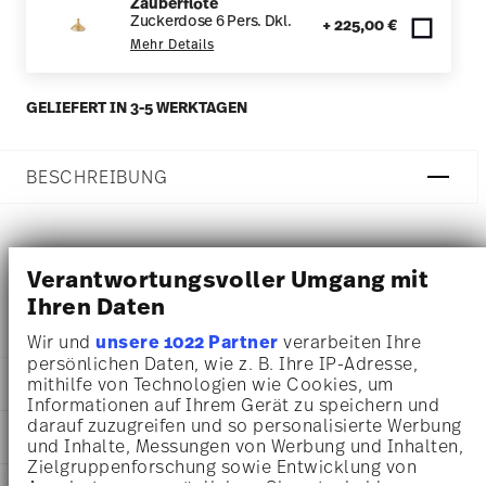
Zauberflöte
Zuckerdose 6 Pers. Dkl.
+ 225,00 €
Mehr Details
GELIEFERT IN 3-5 WERKTAGEN
BESCHREIBUNG
Rosenthal Zauberflöte Sarastro Zuckerdose - Rund - Ø
Verantwortungsvoller Umgang mit
9,3 cm - h 12,3 cm - 0,260 l, Porzellan Gold
Ihren Daten
Wir und
unsere 1022 Partner
verarbeiten Ihre
persönlichen Daten, wie z. B. Ihre IP-Adresse,
DETAILS
mithilfe von Technologien wie Cookies, um
Informationen auf Ihrem Gerät zu speichern und
Rosenthal
darauf zuzugreifen und so personalisierte Werbung
MA
ß
E
Zauberflöte
und Inhalte, Messungen von Werbung und Inhalten,
Zielgruppenforschung sowie Entwicklung von
Sarastro
9,30 cm