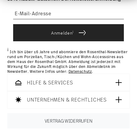
können Sie die Lieferkosten
hier einsehen
.
Informationen möglicherweise mit weiteren Daten
Tracking:
Sie erhalten per E-Mail einen Trackingcode,
zusammen, die Sie ihnen bereitgestellt haben oder
sobald Ihr Paket auf die Reise geht.
die sie im Rahmen Ihrer Nutzung der Dienste
Lieferzeit innerhalb Deutschlands:
3-5 Werktage für
gesammelt haben.
vorrätige Artikel. Sie können die Lieferzeiten in andere
i
Anmelden
Länder
hier einsehen
.
Retouren:
Für Retouren nutzen Sie bitte
unseren
Retourenservice
.
i
Ich bin über 16 Jahre und abonniere den Rosenthal-Newsletter
rund um Porzellan, Tisch-/Küchen und Wohn-Accessoires aus
dem Haus der Rosenthal GmbH. Abmeldung ist jederzeit mit
Wirkung für die Zukunft möglich über den Abmeldelink im
Newsletter. Weitere Infos unter:
Datenschutz
.
HILFE & SERVICES
UNTERNEHMEN & RECHTLICHES
VERTRAG WIDERRUFEN