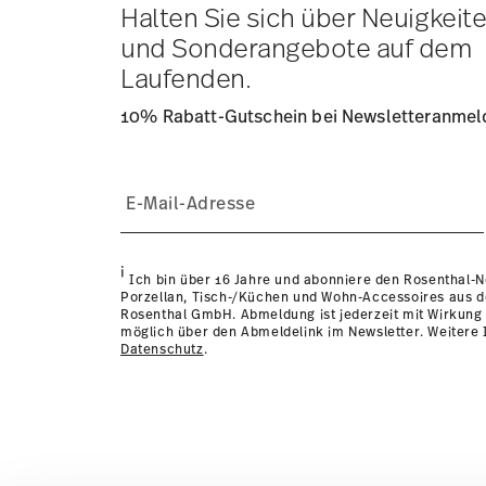
Lieferzeit innerhalb Deutschlands:
3-5 Werktage für vorr
Halten Sie sich über Neuigkeit
andere Länder
hier einsehen
.
und Sonderangebote auf dem
Retouren:
Für Retouren nutzen Sie bitte unseren
Retour
Laufenden.
10% Rabatt-Gutschein bei Newsletteranme
i
Ich bin über 16 Jahre und abonniere den Rosenthal-
Porzellan, Tisch-/Küchen und Wohn-Accessoires aus 
Rosenthal GmbH. Abmeldung ist jederzeit mit Wirkung 
möglich über den Abmeldelink im Newsletter. Weitere I
Datenschutz
.