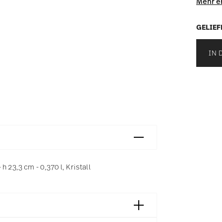
Mehr e
GELIEF
IN 
 23,3 cm - 0,370 l, Kristall