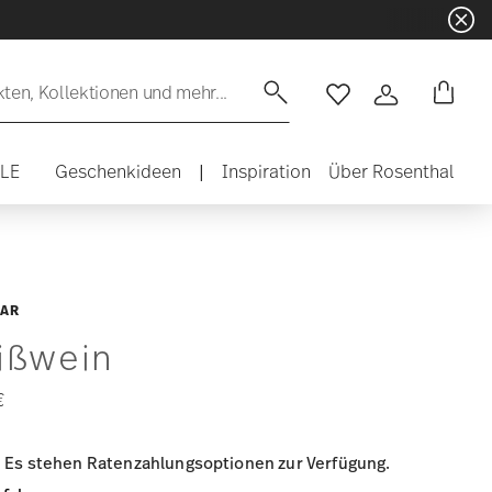
en, Kollektionen und mehr...
Wishlist
Anmelden
ALE
Geschenkideen
|
Inspiration
Über Rosenthal
EAR
ißwein
€
Es stehen Ratenzahlungsoptionen zur Verfügung.