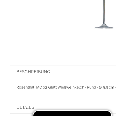
BESCHREIBUNG
Rosenthal TAC o2 Glatt Weißweinkelch - Rund - Ø 5,9 cm - h
DETAILS