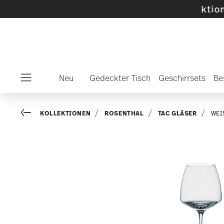
ählte SALE-Artikel und Kollektionen -
Mehr en
Neu
Gedeckter Tisch
Geschirrsets
Be
Menu
Go back
KOLLEKTIONEN
ROSENTHAL
TAC GLÄSER
WEI