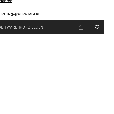
rfahren
ERT IN 3-5 WERKTAGEN
DEN WARENKORB LEGEN
Add To Wis