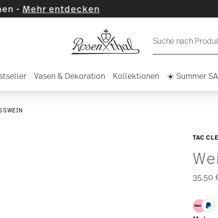
tdecken
Suche nach Produkt
stseller
Vasen & Dekoration
Kollektionen
☀️ Summer S
SSWEIN
TAC CL
We
35,50 