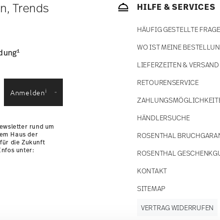
ätige Artikel. Sie können die Lieferzeiten in
en, Trends
HILFE & SERVICES
enservice
.
HÄUFIG GESTELLTE FRAG
WO IST MEINE BESTELLU
1
ldung
LIEFERZEITEN & VERSAND
RETOURENSERVICE
i
Anmelden
ZAHLUNGSMÖGLICHKEIT
HÄNDLERSUCHE
Newsletter rund um
dem Haus der
ROSENTHAL BRUCHGARA
für die Zukunft
nfos unter:
ROSENTHAL GESCHENKG
KONTAKT
SITEMAP
VERTRAG WIDERRUFEN