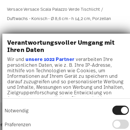
Versace Versace Scala Palazzo Verde Tischlicht /
Duftwachs - Konisch - Ø 8,6 cm - h 14,2 cm, Porzellan
Verantwortungsvoller Umgang mit
DETAILS
Ihren Daten
Versace
MA
ß
E
La Scala del Palazzo
Wir und
unsere 1022 Partner
verarbeiten Ihre
La Scala del Palazzo
persönlichen Daten, wie z. B. Ihre IP-Adresse,
8,60 cm
PFLEGE- UND
mithilfe von Technologien wie Cookies, um
Porzellan
8,60 cm
Informationen auf Ihrem Gerät zu speichern und
SICHERHEITSINFORMATIONEN
14402-403664-24868
8,60 cm
darauf zuzugreifen und so personalisierte Werbung
4012437372441
14,20 cm
und Inhalte, Messungen von Werbung und Inhalten,
DE
LIEFERUNG UND RÜCKSENDUNG
614 gr
Zielgruppenforschung sowie Entwicklung von
2019
16,00 cm
Angeboten zu ermöglichen. Sie entscheiden
Konisch
16,00 cm
darüber, wer Ihre Daten für welche Zwecke nutzt.
Services
Einwilligungsauswahl
Footer
Sie können Ihre Einwilligung jederzeit über die
10,00 cm
Notwendig
Cookie-Erklärung oder durch Klicken auf das
183 gr
Privacy Trigger Symbol ändern oder widerrufen
797 gr
Nur von Hand reinigen
Lieferzeiten & Versand
Präferenzen
rvice
Direkt vom Hersteller
Versand
2,5600 dm³