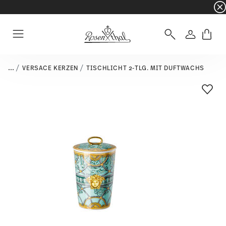
☀️ Summer SALE auf ausgewählte Artikel und 
Anmelde
Menu
...
VERSACE KERZEN
TISCHLICHT 2-TLG. MIT DUFTWACHS
Add T