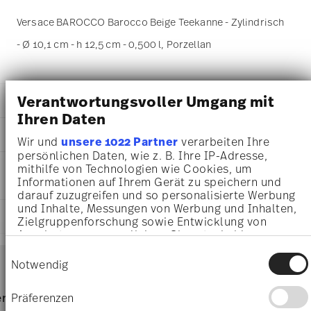
Versace BAROCCO Barocco Beige Teekanne - Zylindrisch
- Ø 10,1 cm - h 12,5 cm - 0,500 l, Porzellan
Verantwortungsvoller Umgang mit
DETAILS
Ihren Daten
Versace
MA
ß
E
Barocco
Wir und
unsere 1022 Partner
verarbeiten Ihre
Barocco Beige
persönlichen Daten, wie z. B. Ihre IP-Adresse,
10,10 cm
PFLEGE- UND
mithilfe von Technologien wie Cookies, um
Porzellan
17,40 cm
Informationen auf Ihrem Gerät zu speichern und
SICHERHEITSINFORMATIONEN
Beige
10,00 cm
darauf zuzugreifen und so personalisierte Werbung
19335-403782-14220
12,50 cm
und Inhalte, Messungen von Werbung und Inhalten,
4012437399882
LIEFERUNG UND RÜCKSENDUNG
0.50 l
Zielgruppenforschung sowie Entwicklung von
DE
597 gr
Angeboten zu ermöglichen. Sie entscheiden
2025
23,00 cm
darüber, wer Ihre Daten für welche Zwecke nutzt.
Services
Einwilligungsauswahl
Zylindrisch
Footer
Sie können Ihre Einwilligung jederzeit über die
23,00 cm
Notwendig
Cookie-Erklärung oder durch Klicken auf das
11,50 cm
Privacy Trigger Symbol ändern oder widerrufen
427 gr
Für Spülmaschine geeignet
Lebensmittelkontakt sicher
Lieferzeiten & Versand
Präferenzen
rvice
Direkt vom Hersteller
Versand
1,02 kg