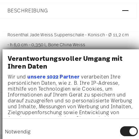
BESCHREIBUNG
Rosenthal Jade Weiss Suppenschale - Konisch - Ø 11,2 cm
- h 6,0 cm - 0,350 l, Bone China Weiss
Verantwortungsvoller Umgang mit
Ihren Daten
DETAILS
Wir und
unsere 1022 Partner
verarbeiten Ihre
Rosenthal
persönlichen Daten, wie z. B. Ihre IP-Adresse,
MA
ß
E
Jade Bone China
mithilfe von Technologien wie Cookies, um
Weiß
Informationen auf Ihrem Gerät zu speichern und
11,20 cm
PFLEGE- UND
darauf zuzugreifen und so personalisierte Werbung
Bone China
11,20 cm
und Inhalte, Messungen von Werbung und Inhalten,
SICHERHEITSINFORMATIONEN
White
11,20 cm
Zielgruppenforschung sowie Entwicklung von
61040-800001-10430
6,00 cm
Angeboten zu ermöglichen. Sie entscheiden
4012438436937
LIEFERUNG UND RÜCKSENDUNG
0.35 l
darüber, wer Ihre Daten für welche Zwecke nutzt.
Einwilligungsauswahl
BD
202 gr
Sie können Ihre Einwilligung jederzeit über die
Notwendig
2006
0,00 cm
Cookie-Erklärung oder durch Klicken auf das
Services