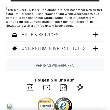
gesammelt haben.
Retouren:
Für Retouren nutzen Sie bitte
unseren
Retourenservice
.
i
Ich bin über 16 Jahre und abonniere den Rosenthal-Newsletter
rund um Porzellan, Tisch-/Küchen und Wohn-Accessoires aus
dem Haus der Rosenthal GmbH. Abmeldung ist jederzeit mit
Wirkung für die Zukunft möglich über den Abmeldelink im
Newsletter. Weitere Infos unter:
Datenschutz
.
HILFE & SERVICES
UNTERNEHMEN & RECHTLICHES
VERTRAG WIDERRUFEN
Folgen Sie uns auf