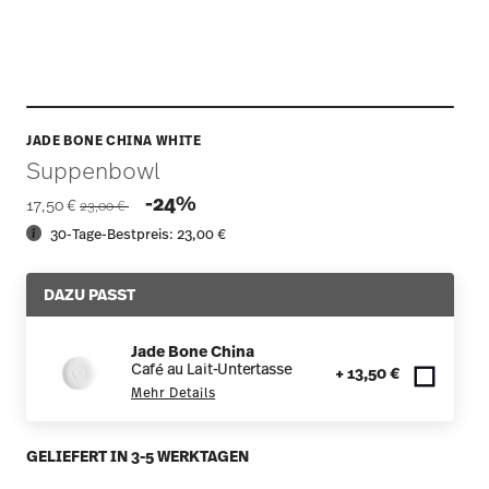
JADE BONE CHINA WHITE
Suppenbowl
Price reduced from
to
-24%
17,50 €
23,00 €
30-Tage-Bestpreis:
23,00 €
DAZU PASST
Jade Bone China
Café au Lait-Untertasse
+ 13,50 €
Mehr Details
GELIEFERT IN 3-5 WERKTAGEN