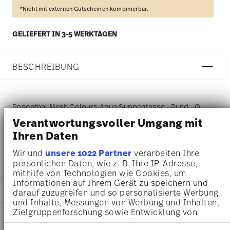
*Nicht mit externen Gutscheinen kombinierbar.
GELIEFERT IN 3-5 WERKTAGEN
BESCHREIBUNG
Rosenthal Mesh Colours Aqua Suppentasse - Rund - Ø
Verantwortungsvoller Umgang mit
17,8 cm - h 2,0 cm, Porzellan Aqua
Ihren Daten
Wir und
unsere 1022 Partner
verarbeiten Ihre
persönlichen Daten, wie z. B. Ihre IP-Adresse,
DETAILS
mithilfe von Technologien wie Cookies, um
Informationen auf Ihrem Gerät zu speichern und
Rosenthal
MA
ß
E
darauf zuzugreifen und so personalisierte Werbung
Mesh
und Inhalte, Messungen von Werbung und Inhalten,
Colours Aqua
17,80 cm
Zielgruppenforschung sowie Entwicklung von
PFLEGE- UND
Porzellan
17,80 cm
Angeboten zu ermöglichen. Sie entscheiden
SICHERHEITSINFORMATIONEN
Colors Aqua
17,80 cm