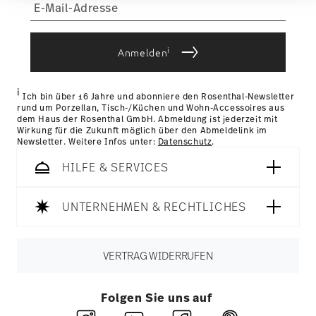
Informationen möglicherweise mit weiteren Daten
zusammen, die Sie ihnen bereitgestellt haben oder
sobald Ihr Paket auf die Reise geht.
die sie im Rahmen Ihrer Nutzung der Dienste
Lieferzeit innerhalb Deutschlands:
3-5 Werktage für
gesammelt haben.
vorrätige Artikel. Sie können die Lieferzeiten in andere
i
Anmelden
Länder
hier einsehen
.
Retouren:
Für Retouren nutzen Sie bitte
unseren
Retourenservice
.
i
Ich bin über 16 Jahre und abonniere den Rosenthal-Newsletter
rund um Porzellan, Tisch-/Küchen und Wohn-Accessoires aus
dem Haus der Rosenthal GmbH. Abmeldung ist jederzeit mit
Wirkung für die Zukunft möglich über den Abmeldelink im
Newsletter. Weitere Infos unter:
Datenschutz
.
HILFE & SERVICES
UNTERNEHMEN & RECHTLICHES
VERTRAG WIDERRUFEN
Folgen Sie uns auf