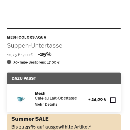
MESH COLORS AQUA
Suppen-Untertasse
Price reduced from
to
-25%
12,75 €
17,00 €
30-Tage-Bestpreis:
17,00 €
DAZU PASST
Mesh
Café au Lait-Obertasse
+ 24,00 €
Mehr Details
Summer SALE
Bis zu
47%
auf ausgewählte Artikel*