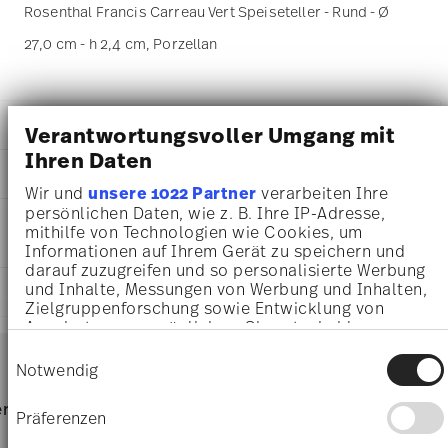
Rosenthal Francis Carreau Vert Speiseteller - Rund - Ø
27,0 cm - h 2,4 cm, Porzellan
DETAILS
Verantwortungsvoller Umgang mit
Ihren Daten
Rosenthal
MA
ß
E
Francis
Wir und
unsere 1022 Partner
verarbeiten Ihre
Carreau Vert
27,00 cm
persönlichen Daten, wie z. B. Ihre IP-Adresse,
PFLEGE- UND
Porzellan
27,00 cm
mithilfe von Technologien wie Cookies, um
SICHERHEITSINFORMATIONEN
Carreau Vert
Informationen auf Ihrem Gerät zu speichern und
27,00 cm
10460-404313-10227
darauf zuzugreifen und so personalisierte Werbung
2,40 cm
4012438583891
und Inhalte, Messungen von Werbung und Inhalten,
LIEFERUNG UND RÜCKSENDUNG
570 gr
Zielgruppenforschung sowie Entwicklung von
DE
45 gr
Angeboten zu ermöglichen. Sie entscheiden
2025
615 gr
Services
darüber, wer Ihre Daten für welche Zwecke nutzt.
Rund
Footer
Einwilligungsauswahl
1,1250 dm³
Sie können Ihre Einwilligung jederzeit über die
Notwendig
Assiette Avec Aile
Cookie-Erklärung oder durch Klicken auf das
Spülmaschinenfest
Lebensmittelkontakt sicher
Privacy Trigger Symbol ändern oder widerrufen
Lieferzeiten & Versand
rvice
Direkt vom Hersteller
Versand
Präferenzen
Wenn Sie es erlauben, würden wir auch gerne:
Versandkostenfrei ab 69,90 €:
Ab einem Warenkorbwert