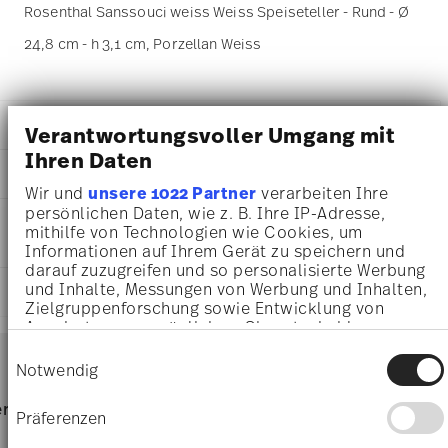
Rosenthal Sanssouci weiss Weiss Speiseteller - Rund - Ø
24,8 cm - h 3,1 cm, Porzellan Weiss
DETAILS
Verantwortungsvoller Umgang mit
Ihren Daten
Rosenthal
MA
ß
E
Sanssouci Weiss
Wir und
unsere 1022 Partner
verarbeiten Ihre
Weiß
24,80 cm
persönlichen Daten, wie z. B. Ihre IP-Adresse,
PFLEGE- UND
Porzellan
24,80 cm
mithilfe von Technologien wie Cookies, um
SICHERHEITSINFORMATIONEN
White
Informationen auf Ihrem Gerät zu speichern und
24,80 cm
10480-800001-10225
darauf zuzugreifen und so personalisierte Werbung
3,10 cm
4012438122977
und Inhalte, Messungen von Werbung und Inhalten,
LIEFERUNG UND RÜCKSENDUNG
450 gr
Zielgruppenforschung sowie Entwicklung von
DE
0,00 cm
Angeboten zu ermöglichen. Sie entscheiden
1926
37 gr
Services
darüber, wer Ihre Daten für welche Zwecke nutzt.
Rund
Footer
Einwilligungsauswahl
487 gr
Sie können Ihre Einwilligung jederzeit über die
Notwendig
Assiette Avec Aile
0,9380 dm³
Cookie-Erklärung oder durch Klicken auf das
Spülmaschinenfest
Mikrowellengeeignet
Privacy Trigger Symbol ändern oder widerrufen
Lieferzeiten & Versand
rvice
Direkt vom Hersteller
Versand
Präferenzen
Wenn Sie es erlauben, würden wir auch gerne:
Versandkostenfrei ab 69,90 €:
Ab einem Warenkorbwert