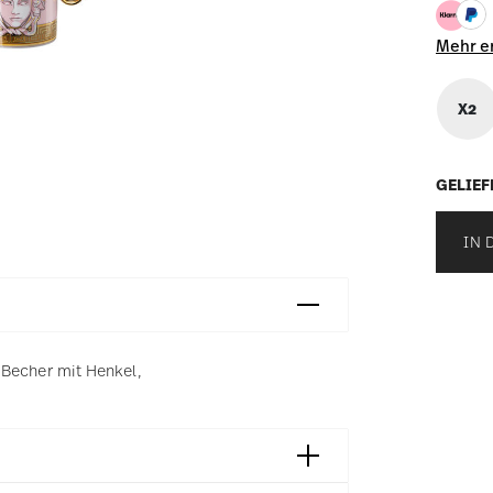
Mehr e
X2
GELIEF
IN 
 Becher mit Henkel,