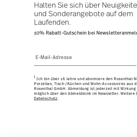
Lieferzeit innerhalb Deutschlands:
3-5 Werktage für vorr
Halten Sie sich über Neuigkeit
andere Länder
hier einsehen
.
und Sonderangebote auf dem
Retouren:
Für Retouren nutzen Sie bitte unseren
Retour
Laufenden.
10% Rabatt-Gutschein bei Newsletteranme
i
Ich bin über 16 Jahre und abonniere den Rosenthal-
Porzellan, Tisch-/Küchen und Wohn-Accessoires aus 
Rosenthal GmbH. Abmeldung ist jederzeit mit Wirkung 
möglich über den Abmeldelink im Newsletter. Weitere I
Datenschutz
.