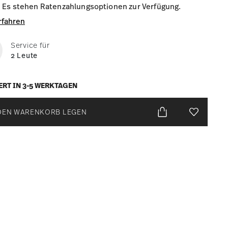
Es stehen Ratenzahlungsoptionen zur Verfügung.
rfahren
Service für
2 Leute
ERT IN 3-5 WERKTAGEN
DEN WARENKORB LEGEN
Add To Wis