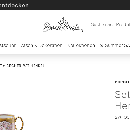
en
Suche nach Produkt
stseller
Vasen & Dekoration
Kollektionen
☀️ Summer S
T 2 BECHER MIT HENKEL
PORCEL
Set
He
275,00