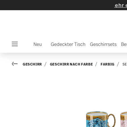
hlte Artikel und Kollektionen
-
Mehr entdeck
Neu
Gedeckter Tisch
Geschirrsets
Be
Menu
Go back
GESCHIRR
GESCHIRR NACH FARBE
FARBIG
SE