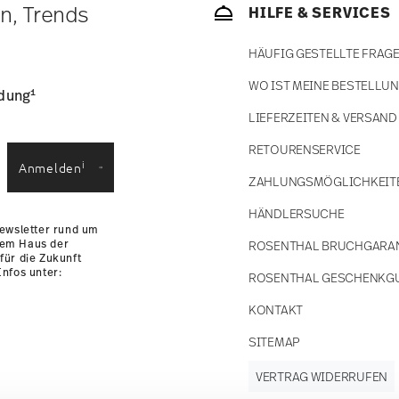
ätige Artikel. Sie können die Lieferzeiten in
en, Trends
HILFE & SERVICES
enservice
.
HÄUFIG GESTELLTE FRAG
WO IST MEINE BESTELLU
1
ldung
LIEFERZEITEN & VERSAND
RETOURENSERVICE
i
Anmelden
ZAHLUNGSMÖGLICHKEIT
HÄNDLERSUCHE
Newsletter rund um
dem Haus der
ROSENTHAL BRUCHGARA
für die Zukunft
nfos unter:
ROSENTHAL GESCHENKG
KONTAKT
SITEMAP
VERTRAG WIDERRUFEN