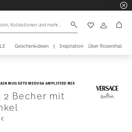
en, Kollektionen und mehr...
Wishlist
Anmelden
ALE
Geschenkideen
|
Inspiration
Über Rosenthal
AIN MUG SETS MEDUSA AMPLIFIED MIX
 2 Becher mit
nkel
 €