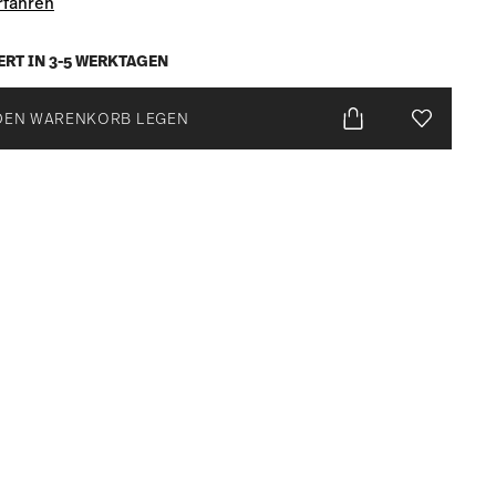
rfahren
ERT IN 3-5 WERKTAGEN
DEN WARENKORB LEGEN
Add To Wis