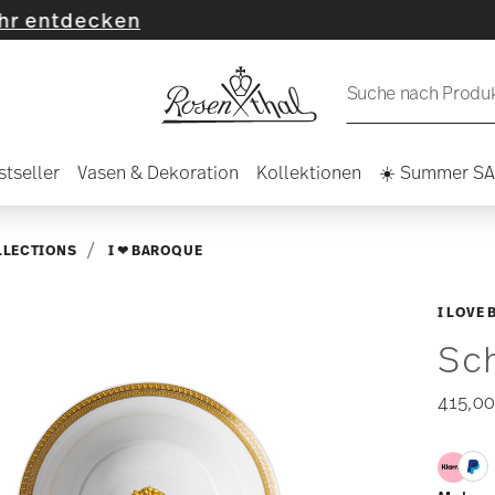
cken
Suche nach Produkt
stseller
Vasen & Dekoration
Kollektionen
☀️ Summer S
LLECTIONS
I ❤ BAROQUE
I LOVE
Sc
415,00