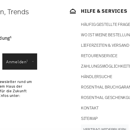
bald Ihr Paket auf die Reise geht.
ätige Artikel. Sie können die Lieferzeiten in
en, Trends
HILFE & SERVICES
enservice
.
HÄUFIG GESTELLTE FRAG
WO IST MEINE BESTELLU
1
ldung
LIEFERZEITEN & VERSAND
RETOURENSERVICE
i
Anmelden
ZAHLUNGSMÖGLICHKEIT
HÄNDLERSUCHE
Newsletter rund um
dem Haus der
ROSENTHAL BRUCHGARA
für die Zukunft
nfos unter:
ROSENTHAL GESCHENKG
KONTAKT
SITEMAP
VERTRAG WIDERRUFEN