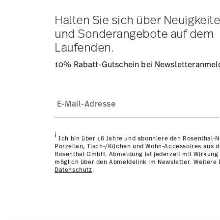
Tracking:
Sie erhalten per E-Mail einen Trackingcode, so
Lieferzeit innerhalb Deutschlands:
3-5 Werktage für vorr
Halten Sie sich über Neuigkeit
andere Länder
hier einsehen
.
und Sonderangebote auf dem
Retouren:
Für Retouren nutzen Sie bitte unseren
Retour
Laufenden.
10% Rabatt-Gutschein bei Newsletteranme
i
Ich bin über 16 Jahre und abonniere den Rosenthal-
Porzellan, Tisch-/Küchen und Wohn-Accessoires aus 
Rosenthal GmbH. Abmeldung ist jederzeit mit Wirkung 
möglich über den Abmeldelink im Newsletter. Weitere I
Datenschutz
.