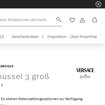
en, Kollektionen und mehr...
Wishlist
Anmelden
ALE
Geschenkideen
|
Inspiration
Über Rosenthal
 BAROQUE
hüssel 3 groß
 €
Es stehen Ratenzahlungsoptionen zur Verfügung.