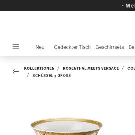
wählte Artikel und Kollektionen
-
Mehr entde
Neu
Gedeckter Tisch
Geschirrsets
Be
Menu
KOLLEKTIONEN
ROSENTHAL MEETS VERSACE
CO
Go back
SCHÜSSEL 3 GROSS