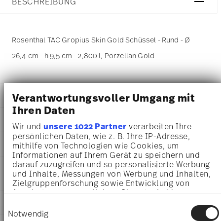
BESCHREIBUNG
Rosenthal TAC Gropius Skin Gold Schüssel - Rund - Ø
26,4 cm - h 9,5 cm - 2,800 l, Porzellan Gold
Verantwortungsvoller Umgang mit
DETAILS
Ihren Daten
Rosenthal
MA
ß
E
TAC
Wir und
unsere 1022 Partner
verarbeiten Ihre
Skin Gold
persönlichen Daten, wie z. B. Ihre IP-Adresse,
26,40 cm
AWARD WINNER
Porzellan
mithilfe von Technologien wie Cookies, um
26,40 cm
Informationen auf Ihrem Gerät zu speichern und
Skin Gold
26,40 cm
darauf zuzugreifen und so personalisierte Werbung
11280-403255-13326
PFLEGE- UND
9,50 cm
und Inhalte, Messungen von Werbung und Inhalten,
4012434690067
SICHERHEITSINFORMATIONEN
2.80 l
Zielgruppenforschung sowie Entwicklung von
DE
853 gr
Angeboten zu ermöglichen. Sie entscheiden
2014
0,00 cm
Ständige Sammlung Centre Georges
darüber, wer Ihre Daten für welche Zwecke nutzt.
LIEFERUNG UND RÜCKSENDUNG
Einwilligungsauswahl
Rund
212 gr
Sie können Ihre Einwilligung jederzeit über die
Pompidou 1992
Notwendig
Cookie-Erklärung oder durch Klicken auf das
1,07 kg