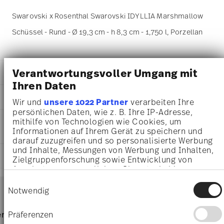
Swarovski x Rosenthal Swarovski IDYLLIA Marshmallow
Schüssel - Rund - Ø 19,3 cm - h 8,3 cm - 1,750 l, Porzellan
Verantwortungsvoller Umgang mit
DETAILS
Ihren Daten
Swarovski x Rosenthal
MA
ß
E
Swarovski IDYLLIA
Wir und
unsere 1022 Partner
verarbeiten Ihre
Swarovski IDYLLIA
persönlichen Daten, wie z. B. Ihre IP-Adresse,
19,30 cm
PFLEGE- UND
mithilfe von Technologien wie Cookies, um
Porzellan
19,30 cm
Informationen auf Ihrem Gerät zu speichern und
SICHERHEITSINFORMATIONEN
10570-426400-13319
19,30 cm
darauf zuzugreifen und so personalisierte Werbung
9009657355229
8,30 cm
und Inhalte, Messungen von Werbung und Inhalten,
DE
LIEFERUNG UND RÜCKSENDUNG
1.75 l
Zielgruppenforschung sowie Entwicklung von
2025
929 gr
Angeboten zu ermöglichen. Sie entscheiden
Rund
28,00 cm
darüber, wer Ihre Daten für welche Zwecke nutzt.
Services
Einwilligungsauswahl
Footer
Sie können Ihre Einwilligung jederzeit über die
28,00 cm
Notwendig
Cookie-Erklärung oder durch Klicken auf das
11,60 cm
Privacy Trigger Symbol ändern oder widerrufen
622 gr
Für Spülmaschine geeignet
Lebensmittelkontakt sicher
Lieferzeiten & Versand
Präferenzen
rvice
Direkt vom Hersteller
Versand
1,55 kg