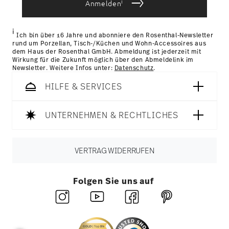
die sie im Rahmen Ihrer Nutzung der Dienste
i
Anmelden
Länder
hier einsehen
.
gesammelt haben.
Retouren:
Für Retouren nutzen Sie bitte
unseren
Retourenservice
.
i
Ich bin über 16 Jahre und abonniere den Rosenthal-Newsletter
rund um Porzellan, Tisch-/Küchen und Wohn-Accessoires aus
dem Haus der Rosenthal GmbH. Abmeldung ist jederzeit mit
Wirkung für die Zukunft möglich über den Abmeldelink im
Newsletter. Weitere Infos unter:
Datenschutz
.
HILFE & SERVICES
UNTERNEHMEN & RECHTLICHES
VERTRAG WIDERRUFEN
Folgen Sie uns auf