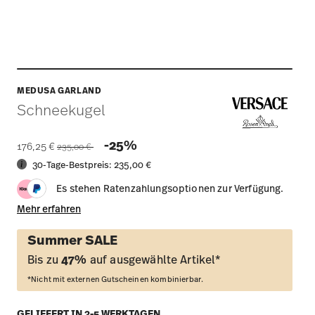
MEDUSA GARLAND
Schneekugel
Price reduced from
to
-25%
176,25 €
235,00 €
30-Tage-Bestpreis:
235,00 €
Es stehen Ratenzahlungsoptionen zur Verfügung.
Mehr erfahren
Summer SALE
Bis zu
47%
auf ausgewählte Artikel*
*Nicht mit externen Gutscheinen kombinierbar.
GELIEFERT IN 3-5 WERKTAGEN