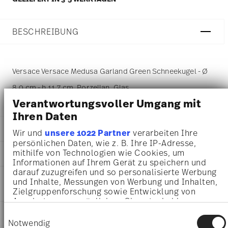
BESCHREIBUNG
Versace Versace Medusa Garland Green Schneekugel - Ø
8,0 cm - h 11,7 cm, Porzellan, Glas
Verantwortungsvoller Umgang mit
Ihren Daten
DETAILS
Wir und
unsere 1022 Partner
verarbeiten Ihre
persönlichen Daten, wie z. B. Ihre IP-Adresse,
Versace
mithilfe von Technologien wie Cookies, um
MA
ß
E
Medusa Garland
Informationen auf Ihrem Gerät zu speichern und
Medusa Garland
8,00 cm
darauf zuzugreifen und so personalisierte Werbung
PFLEGE- UND
Porzellan, Glas
und Inhalte, Messungen von Werbung und Inhalten,
8,00 cm
SICHERHEITSINFORMATIONEN
14498-409959-27560
Zielgruppenforschung sowie Entwicklung von
8,00 cm
4012437392265
Angeboten zu ermöglichen. Sie entscheiden
11,70 cm
darüber, wer Ihre Daten für welche Zwecke nutzt.
AT
LIEFERUNG UND RÜCKSENDUNG
463 gr
Einwilligungsauswahl
Sie können Ihre Einwilligung jederzeit über die
2023
Notwendig
16,40 cm