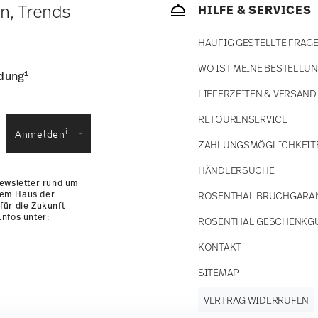
ätige Artikel. Sie können die Lieferzeiten in
en, Trends
HILFE & SERVICES
enservice
.
HÄUFIG GESTELLTE FRAG
WO IST MEINE BESTELLU
1
ldung
LIEFERZEITEN & VERSAND
RETOURENSERVICE
i
Anmelden
ZAHLUNGSMÖGLICHKEIT
HÄNDLERSUCHE
Newsletter rund um
dem Haus der
ROSENTHAL BRUCHGARA
für die Zukunft
nfos unter:
ROSENTHAL GESCHENKG
KONTAKT
SITEMAP
VERTRAG WIDERRUFEN