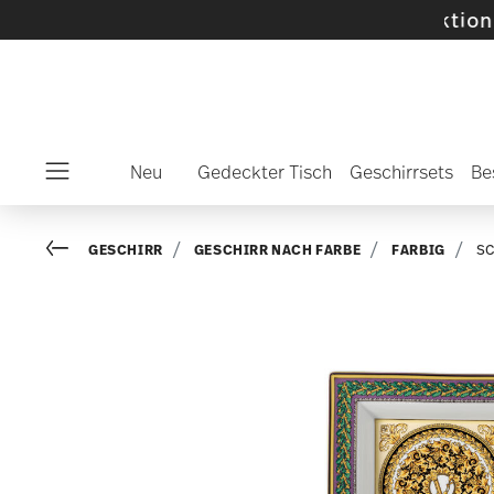
hlte SALE-Artikel und Kollektionen -
Mehr en
Neu
Gedeckter Tisch
Geschirrsets
Be
Menu
Go back
GESCHIRR
GESCHIRR NACH FARBE
FARBIG
SC