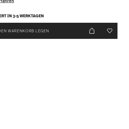
rfahren
ERT IN 3-5 WERKTAGEN
DEN WARENKORB LEGEN
Add To Wis