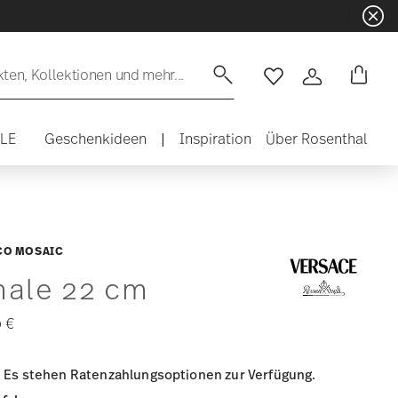
en, Kollektionen und mehr...
Wishlist
Anmelden
ALE
Geschenkideen
|
Inspiration
Über Rosenthal
CO MOSAIC
hale 22 cm
 €
Es stehen Ratenzahlungsoptionen zur Verfügung.