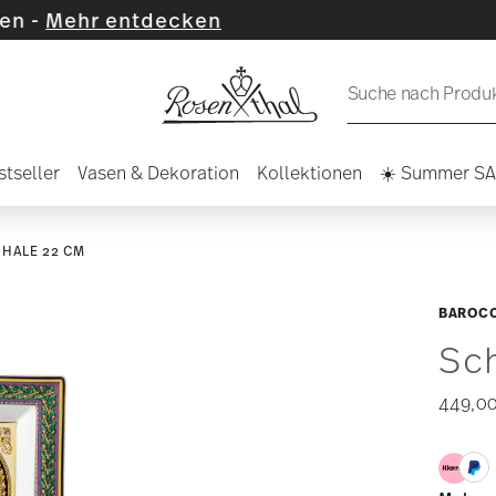
tdecken
Suche nach Produkt
stseller
Vasen & Dekoration
Kollektionen
☀️ Summer S
HALE 22 CM
BAROC
Sc
449,00