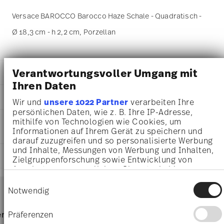
Versace BAROCCO Barocco Haze Schale - Quadratisch -
Ø 18,3 cm - h 2,2 cm, Porzellan
Verantwortungsvoller Umgang mit
DETAILS
Ihren Daten
Versace
MA
ß
E
Barocco
Wir und
unsere 1022 Partner
verarbeiten Ihre
Barocco Haze
persönlichen Daten, wie z. B. Ihre IP-Adresse,
18,30 cm
PFLEGE- UND
mithilfe von Technologien wie Cookies, um
Porzellan
13,20 cm
Informationen auf Ihrem Gerät zu speichern und
SICHERHEITSINFORMATIONEN
Haze
13,20 cm
darauf zuzugreifen und so personalisierte Werbung
14085-403767-25814
2,20 cm
und Inhalte, Messungen von Werbung und Inhalten,
4012437394498
LIEFERUNG UND RÜCKSENDUNG
253 gr
Zielgruppenforschung sowie Entwicklung von
DE
14,50 cm
Angeboten zu ermöglichen. Sie entscheiden
2024
14,50 cm
darüber, wer Ihre Daten für welche Zwecke nutzt.
Services
Einwilligungsauswahl
Quadratisch
Footer
Sie können Ihre Einwilligung jederzeit über die
3,60 cm
Notwendig
Cookie-Erklärung oder durch Klicken auf das
72 gr
Privacy Trigger Symbol ändern oder widerrufen
325 gr
Lebensmittelkontakt sicher
Nur von Hand reinigen
Lieferzeiten & Versand
Präferenzen
rvice
Direkt vom Hersteller
Versand
0,7570 dm³