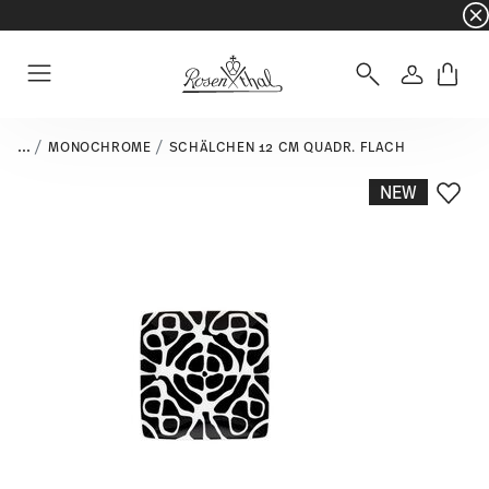
☀️ Summer SALE – noch mehr sparen: zusätzli
Anmelde
Menu
...
MONOCHROME
SCHÄLCHEN 12 CM QUADR. FLACH
NEW
Add T