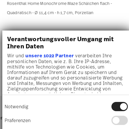
Rosenthal Home Monochrome Maze Schälchen flach -
Quadratisch - Ø 11,4 cm - h 1,7 cm, Porzellan
DETAILS
Verantwortungsvoller Umgang mit
Ihren Daten
Rosenthal
MA
ß
E
Home
Wir und
unsere 1022 Partner
verarbeiten Ihre
Monochrome
11,40 cm
persönlichen Daten, wie z. B. Ihre IP-Adresse,
PFLEGE- UND
Porzellan
11,40 cm
mithilfe von Technologien wie Cookies, um
SICHERHEITSINFORMATIONEN
Monochrome
Informationen auf Ihrem Gerät zu speichern und
11,40 cm
11940-426461-15253
darauf zuzugreifen und so personalisierte Werbung
1,70 cm
4012438593739
und Inhalte, Messungen von Werbung und Inhalten,
LIEFERUNG UND RÜCKSENDUNG
140 gr
Zielgruppenforschung sowie Entwicklung von
DE
14,50 cm
Angeboten zu ermöglichen. Sie entscheiden
2026
14,50 cm
Services
darüber, wer Ihre Daten für welche Zwecke nutzt.
Quadratisch
Footer
Einwilligungsauswahl
3,60 cm
Sie können Ihre Einwilligung jederzeit über die
Notwendig
77 gr
Cookie-Erklärung oder durch Klicken auf das
217 gr
Spülmaschinenfest
Privacy Trigger Symbol ändern oder widerrufen
Lieferzeiten & Versand
rvice
Direkt vom Hersteller
Versand
Präferenzen
0,7570 dm³
Wenn Sie es erlauben, würden wir auch gerne:
Versandkostenfrei ab 69,90 €:
Ab einem Warenkorbwert