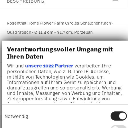
BESCHREIBUNG
Rosenthal Home Flower Farm Circles Schälchen flach -
Quadratisch - Ø 11,4 cm - h 1,7 cm, Porzellan
Verantwortungsvoller Umgang mit
Ihren Daten
DETAILS
Wir und
unsere 1022 Partner
verarbeiten Ihre
Rosenthal
MA
ß
E
persönlichen Daten, wie z. B. Ihre IP-Adresse,
Home
mithilfe von Technologien wie Cookies, um
Flower Farm
11,40 cm
Informationen auf Ihrem Gerät zu speichern und
PFLEGE- UND
Porzellan
11,40 cm
darauf zuzugreifen und so personalisierte Werbung
SICHERHEITSINFORMATIONEN
Flower Farm
11,40 cm
und Inhalte, Messungen von Werbung und Inhalten,
11940-426389-15253
1,70 cm
Zielgruppenforschung sowie Entwicklung von
4012438593517
LIEFERUNG UND RÜCKSENDUNG
140 gr
Angeboten zu ermöglichen. Sie entscheiden
DE
darüber, wer Ihre Daten für welche Zwecke nutzt.
14,50 cm
Einwilligungsauswahl
2026
Sie können Ihre Einwilligung jederzeit über die
14,50 cm
Notwendig
Services
Quadratisch
Cookie-Erklärung oder durch Klicken auf das
Footer
3,60 cm
Privacy Trigger Symbol ändern oder widerrufen
77 gr