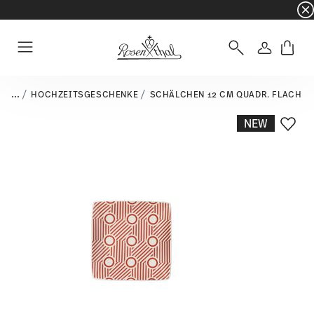
☀️ Summer SALE – noch mehr sparen: zusätzli
Anmelde
Menu
...
HOCHZEITSGESCHENKE
SCHÄLCHEN 12 CM QUADR. FLACH
NEW
Add T