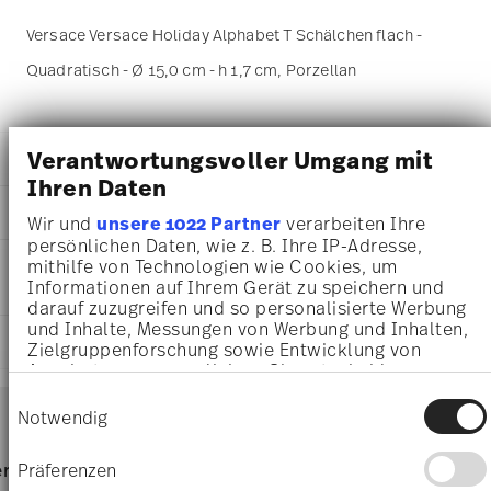
Versace Versace Holiday Alphabet T Schälchen flach -
Quadratisch - Ø 15,0 cm - h 1,7 cm, Porzellan
Verantwortungsvoller Umgang mit
DETAILS
Ihren Daten
Versace
MA
ß
E
Versace Alphabet
Wir und
unsere 1022 Partner
verarbeiten Ihre
Versace Alphabet
persönlichen Daten, wie z. B. Ihre IP-Adresse,
15,00 cm
PFLEGE- UND
mithilfe von Technologien wie Cookies, um
Porzellan
11,30 cm
Informationen auf Ihrem Gerät zu speichern und
SICHERHEITSINFORMATIONEN
11940-403700-15253
11,30 cm
darauf zuzugreifen und so personalisierte Werbung
4012437376357
1,70 cm
und Inhalte, Messungen von Werbung und Inhalten,
DE
LIEFERUNG UND RÜCKSENDUNG
140 gr
Zielgruppenforschung sowie Entwicklung von
2019
14,50 cm
Angeboten zu ermöglichen. Sie entscheiden
Quadratisch
14,50 cm
darüber, wer Ihre Daten für welche Zwecke nutzt.
Services
Einwilligungsauswahl
Footer
Sie können Ihre Einwilligung jederzeit über die
3,60 cm
Notwendig
Cookie-Erklärung oder durch Klicken auf das
81 gr
Privacy Trigger Symbol ändern oder widerrufen
221 gr
Lebensmittelkontakt sicher
Nur von Hand reinigen
Lieferzeiten & Versand
Präferenzen
rvice
Direkt vom Hersteller
Versand
0,7570 dm³