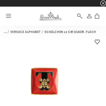
☀️ Summer SALE – noch mehr sparen: zusätzli
Anmelde
Menu
...
VERSACE ALPHABET
SCHÄLCHEN 12 CM QUADR. FLACH
Add T