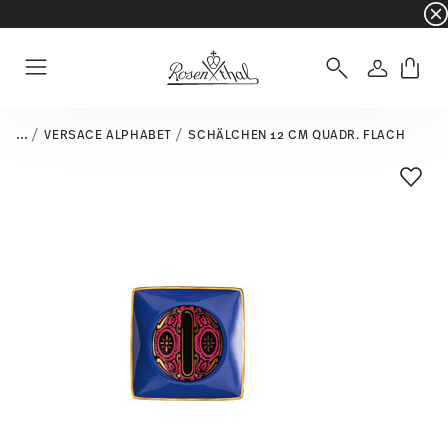
☀️ Summer SALE – noch mehr sparen: zusätzli
Anmelde
Menu
...
VERSACE ALPHABET
SCHÄLCHEN 12 CM QUADR. FLACH
Add T