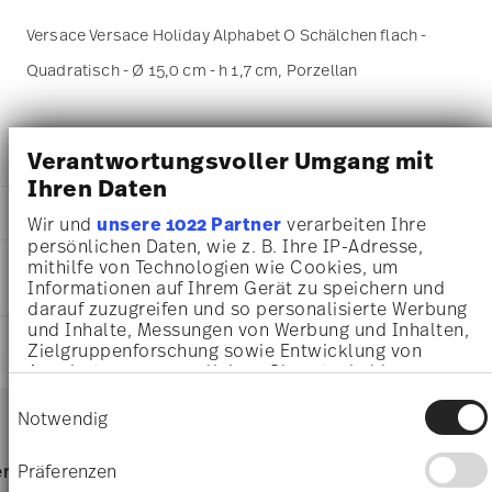
Versace Versace Holiday Alphabet O Schälchen flach -
Quadratisch - Ø 15,0 cm - h 1,7 cm, Porzellan
Verantwortungsvoller Umgang mit
DETAILS
Ihren Daten
Versace
MA
ß
E
Versace Alphabet
Wir und
unsere 1022 Partner
verarbeiten Ihre
Versace Alphabet
persönlichen Daten, wie z. B. Ihre IP-Adresse,
15,00 cm
PFLEGE- UND
mithilfe von Technologien wie Cookies, um
Porzellan
11,30 cm
Informationen auf Ihrem Gerät zu speichern und
SICHERHEITSINFORMATIONEN
11940-403695-15253
11,30 cm
darauf zuzugreifen und so personalisierte Werbung
4012437376302
1,70 cm
und Inhalte, Messungen von Werbung und Inhalten,
DE
LIEFERUNG UND RÜCKSENDUNG
140 gr
Zielgruppenforschung sowie Entwicklung von
2019
14,50 cm
Angeboten zu ermöglichen. Sie entscheiden
Quadratisch
14,50 cm
darüber, wer Ihre Daten für welche Zwecke nutzt.
Services
Einwilligungsauswahl
Footer
Sie können Ihre Einwilligung jederzeit über die
3,60 cm
Notwendig
Cookie-Erklärung oder durch Klicken auf das
81 gr
Privacy Trigger Symbol ändern oder widerrufen
221 gr
Lebensmittelkontakt sicher
Nur von Hand reinigen
Lieferzeiten & Versand
Präferenzen
rvice
Direkt vom Hersteller
Versand
0,7570 dm³