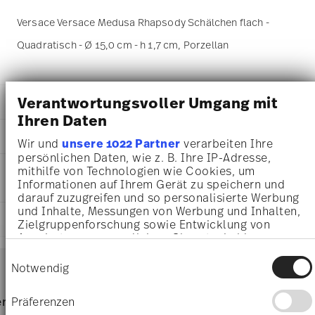
Versace Versace Medusa Rhapsody Schälchen flach -
Quadratisch - Ø 15,0 cm - h 1,7 cm, Porzellan
Verantwortungsvoller Umgang mit
DETAILS
Ihren Daten
Versace
MA
ß
E
Medusa Rhapsody
Wir und
unsere 1022 Partner
verarbeiten Ihre
Medusa Rhapsody
persönlichen Daten, wie z. B. Ihre IP-Adresse,
15,00 cm
PFLEGE- UND
mithilfe von Technologien wie Cookies, um
Porzellan
11,30 cm
Informationen auf Ihrem Gerät zu speichern und
SICHERHEITSINFORMATIONEN
11940-403670-15253
11,30 cm
darauf zuzugreifen und so personalisierte Werbung
4012437373028
1,70 cm
und Inhalte, Messungen von Werbung und Inhalten,
DE
LIEFERUNG UND RÜCKSENDUNG
140 gr
Zielgruppenforschung sowie Entwicklung von
2019
14,50 cm
Angeboten zu ermöglichen. Sie entscheiden
Quadratisch
14,50 cm
darüber, wer Ihre Daten für welche Zwecke nutzt.
Services
Einwilligungsauswahl
Footer
Sie können Ihre Einwilligung jederzeit über die
3,60 cm
Notwendig
Cookie-Erklärung oder durch Klicken auf das
81 gr
Privacy Trigger Symbol ändern oder widerrufen
221 gr
Lebensmittelkontakt sicher
Nur von Hand reinigen
Lieferzeiten & Versand
Präferenzen
rvice
Direkt vom Hersteller
Versand
0,7570 dm³