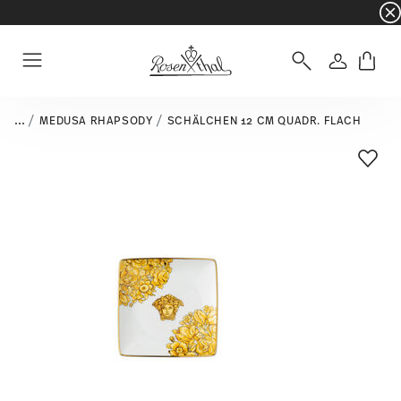
☀️ Summer SALE – noch mehr sparen: zusätzli
Anmelde
Menu
...
MEDUSA RHAPSODY
SCHÄLCHEN 12 CM QUADR. FLACH
Add T