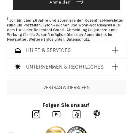
die sie im Rahmen Ihrer Nutzung der Dienste
i
Anmelden
Länder
hier einsehen
.
gesammelt haben.
Retouren:
Für Retouren nutzen Sie bitte
unseren
Retourenservice
.
i
Ich bin über 16 Jahre und abonniere den Rosenthal-Newsletter
rund um Porzellan, Tisch-/Küchen und Wohn-Accessoires aus
dem Haus der Rosenthal GmbH. Abmeldung ist jederzeit mit
Wirkung für die Zukunft möglich über den Abmeldelink im
Newsletter. Weitere Infos unter:
Datenschutz
.
HILFE & SERVICES
UNTERNEHMEN & RECHTLICHES
VERTRAG WIDERRUFEN
Folgen Sie uns auf