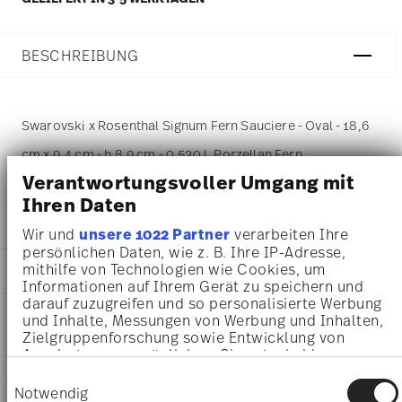
BESCHREIBUNG
Swarovski x Rosenthal Signum Fern Sauciere - Oval - 18,6
cm x 9,4 cm - h 8,9 cm - 0,530 l, Porzellan Fern
Verantwortungsvoller Umgang mit
Ihren Daten
DETAILS
Wir und
unsere 1022 Partner
verarbeiten Ihre
persönlichen Daten, wie z. B. Ihre IP-Adresse,
Swarovski x Rosenthal
mithilfe von Technologien wie Cookies, um
MA
ß
E
Swarovski SIGNUM
Informationen auf Ihrem Gerät zu speichern und
Fern
18,60 cm
darauf zuzugreifen und so personalisierte Werbung
PFLEGE- UND
Porzellan
und Inhalte, Messungen von Werbung und Inhalten,
9,40 cm
SICHERHEITSINFORMATIONEN
Fern
Zielgruppenforschung sowie Entwicklung von
8,90 cm
10570-426349-11620
Angeboten zu ermöglichen. Sie entscheiden
0.53 l
darüber, wer Ihre Daten für welche Zwecke nutzt.
9009656355183
LIEFERUNG UND RÜCKSENDUNG
383 gr
Einwilligungsauswahl
Sie können Ihre Einwilligung jederzeit über die
DE
Notwendig
26,50 cm