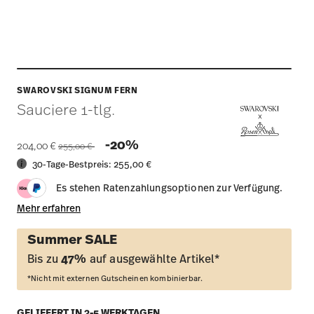
SWAROVSKI SIGNUM FERN
Sauciere 1-tlg.
Price reduced from
to
-20%
204,00 €
255,00 €
30-Tage-Bestpreis:
255,00 €
Es stehen Ratenzahlungsoptionen zur Verfügung.
Mehr erfahren
Summer SALE
Bis zu
47%
auf ausgewählte Artikel*
*Nicht mit externen Gutscheinen kombinierbar.
GELIEFERT IN 3-5 WERKTAGEN