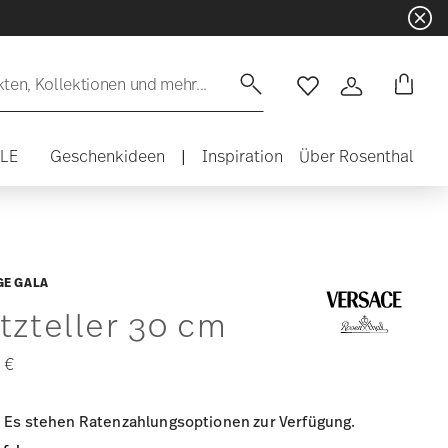
en, Kollektionen und mehr...
Wishlist
Anmelden
ALE
Geschenkideen
|
Inspiration
Über Rosenthal
GE GALA
tzteller 30 cm
 €
Es stehen Ratenzahlungsoptionen zur Verfügung.