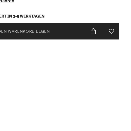
rfahren
ERT IN 3-5 WERKTAGEN
DEN WARENKORB LEGEN
Add To Wis