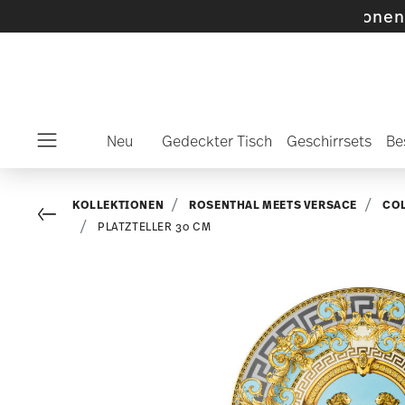
te SALE-Artikel und Kollektionen -
Mehr entd
Neu
Gedeckter Tisch
Geschirrsets
Be
Menu
KOLLEKTIONEN
ROSENTHAL MEETS VERSACE
CO
Go back
PLATZTELLER 30 CM