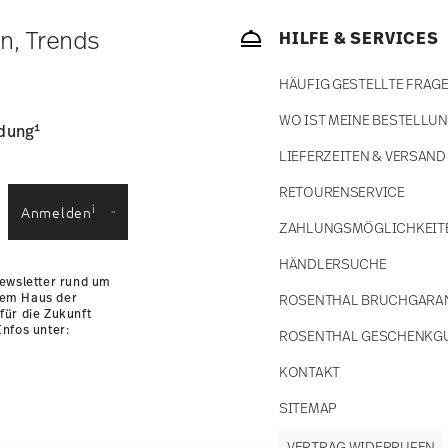
bald Ihr Paket auf die Reise geht.
ätige Artikel. Sie können die Lieferzeiten in
en, Trends
HILFE & SERVICES
enservice
.
HÄUFIG GESTELLTE FRAG
WO IST MEINE BESTELLU
1
ldung
LIEFERZEITEN & VERSAND
RETOURENSERVICE
i
Anmelden
ZAHLUNGSMÖGLICHKEIT
HÄNDLERSUCHE
Newsletter rund um
dem Haus der
ROSENTHAL BRUCHGARA
für die Zukunft
nfos unter:
ROSENTHAL GESCHENKG
KONTAKT
SITEMAP
VERTRAG WIDERRUFEN