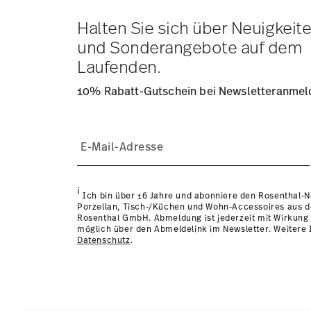
Tracking:
Sie erhalten per E-Mail einen Trackingcode, so
Lieferzeit innerhalb Deutschlands:
3-5 Werktage für vorr
Halten Sie sich über Neuigkeit
andere Länder
hier einsehen
.
und Sonderangebote auf dem
Retouren:
Für Retouren nutzen Sie bitte unseren
Retour
Laufenden.
10% Rabatt-Gutschein bei Newsletteranme
i
Ich bin über 16 Jahre und abonniere den Rosenthal-
Porzellan, Tisch-/Küchen und Wohn-Accessoires aus 
Rosenthal GmbH. Abmeldung ist jederzeit mit Wirkung 
möglich über den Abmeldelink im Newsletter. Weitere I
Datenschutz
.