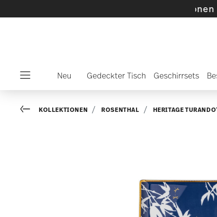
e SALE-Artikel und Kollektionen -
Mehr entd
Neu
Gedeckter Tisch
Geschirrsets
Be
Menu
Go back
KOLLEKTIONEN
ROSENTHAL
HERITAGE TURANDO