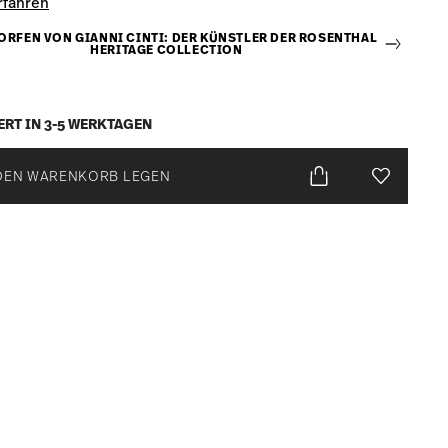
rfahren
RFEN VON GIANNI CINTI: DER KÜNSTLER DER ROSENTHAL
HERITAGE COLLECTION
ERT IN 3-5 WERKTAGEN
DEN WARENKORB LEGEN
Add To Wis