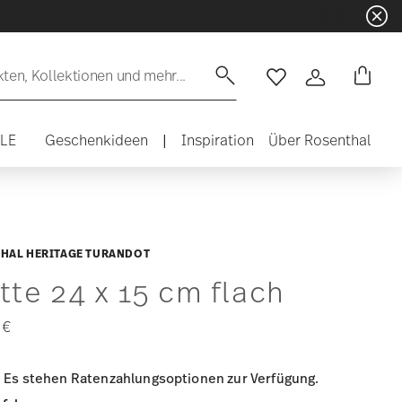
en, Kollektionen und mehr...
Wishlist
Anmelden
ALE
Geschenkideen
|
Inspiration
Über Rosenthal
HAL HERITAGE TURANDOT
tte 24 x 15 cm flach
 €
Es stehen Ratenzahlungsoptionen zur Verfügung.