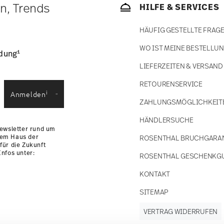
ätige Artikel. Sie können die Lieferzeiten in
en, Trends
HILFE & SERVICES
enservice
.
HÄUFIG GESTELLTE FRAG
WO IST MEINE BESTELLU
1
ldung
LIEFERZEITEN & VERSAND
RETOURENSERVICE
i
Anmelden
ZAHLUNGSMÖGLICHKEIT
HÄNDLERSUCHE
Newsletter rund um
dem Haus der
ROSENTHAL BRUCHGARA
für die Zukunft
nfos unter:
ROSENTHAL GESCHENKG
KONTAKT
SITEMAP
VERTRAG WIDERRUFEN