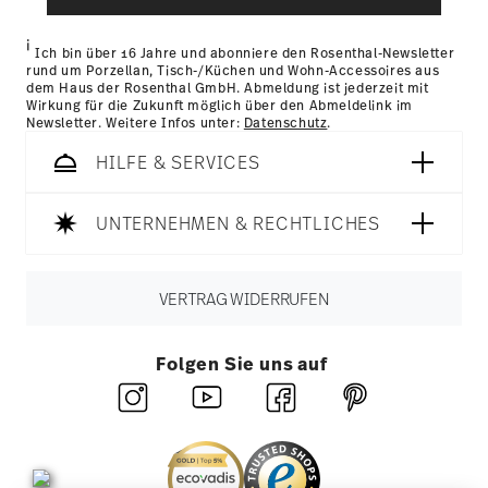
gesammelt haben.
Retouren:
Für Retouren nutzen Sie bitte
unseren
Retourenservice
.
i
Ich bin über 16 Jahre und abonniere den Rosenthal-Newsletter
rund um Porzellan, Tisch-/Küchen und Wohn-Accessoires aus
dem Haus der Rosenthal GmbH. Abmeldung ist jederzeit mit
Wirkung für die Zukunft möglich über den Abmeldelink im
Newsletter. Weitere Infos unter:
Datenschutz
.
HILFE & SERVICES
UNTERNEHMEN & RECHTLICHES
VERTRAG WIDERRUFEN
Folgen Sie uns auf