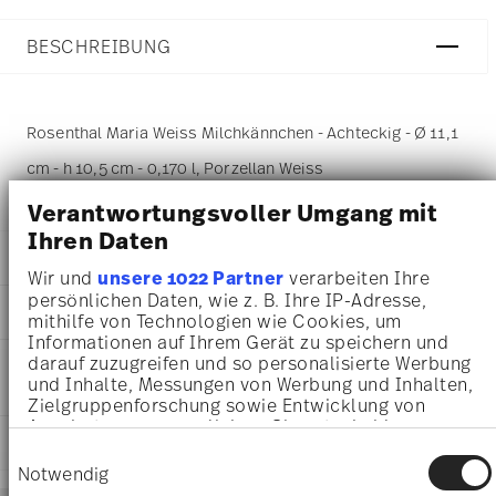
BESCHREIBUNG
Rosenthal Maria Weiss Milchkännchen - Achteckig - Ø 11,1
cm - h 10,5 cm - 0,170 l, Porzellan Weiss
Verantwortungsvoller Umgang mit
Ihren Daten
DETAILS
Wir und
unsere 1022 Partner
verarbeiten Ihre
Rosenthal
persönlichen Daten, wie z. B. Ihre IP-Adresse,
MA
ß
E
mithilfe von Technologien wie Cookies, um
Maria
Informationen auf Ihrem Gerät zu speichern und
Weiß
11,10 cm
darauf zuzugreifen und so personalisierte Werbung
PFLEGE- UND
Porzellan
11,10 cm
und Inhalte, Messungen von Werbung und Inhalten,
SICHERHEITSINFORMATIONEN
Weiss
6,30 cm
Zielgruppenforschung sowie Entwicklung von
10430-800001-14430
10,50 cm
Angeboten zu ermöglichen. Sie entscheiden
4012438097244
LIEFERUNG UND RÜCKSENDUNG
0.17 l
darüber, wer Ihre Daten für welche Zwecke nutzt.
Einwilligungsauswahl
DE
Sie können Ihre Einwilligung jederzeit über die
155 gr
Notwendig
1916
Cookie-Erklärung oder durch Klicken auf das
0,00 cm