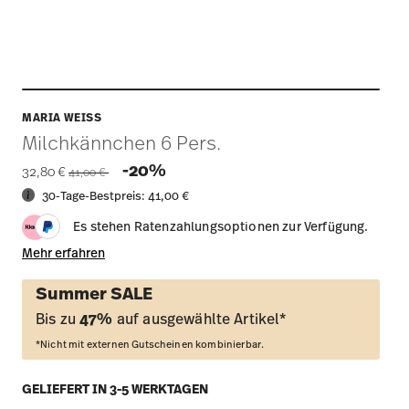
MARIA WEISS
Milchkännchen 6 Pers.
Price reduced from
to
-20%
32,80 €
41,00 €
30-Tage-Bestpreis:
41,00 €
Es stehen Ratenzahlungsoptionen zur Verfügung.
Mehr erfahren
Summer SALE
Bis zu
47%
auf ausgewählte Artikel*
*Nicht mit externen Gutscheinen kombinierbar.
GELIEFERT IN 3-5 WERKTAGEN